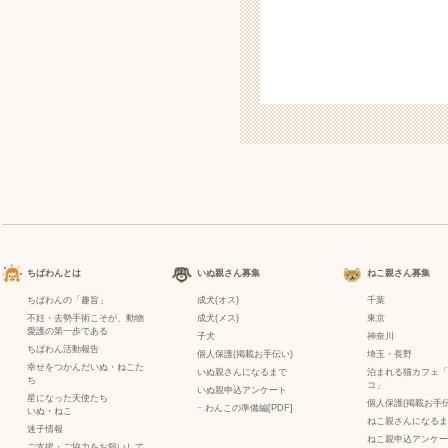
ちばわんとは
いぬ親さん募集
ねこ親さん募集
ちばわんの「趣旨」
成犬(オス)
千葉
不妊・去勢手術こそが、動物
成犬(メス)
東京
愛護の第一歩である
子犬
神奈川
ちばわん活動報告
個人保護(掲載お手伝い)
埼玉・長野
幸せをつかんだいぬ・ねこた
いぬ親さんになるまで
泊まれる猫カフェ「
ち
コ」
いぬ親申込アンケート
星になった天使たち
個人保護(掲載お手伝
−
わんこの準備編[PDF]
いぬ
・
ねこ
ねこ親さんになるま
迷子情報
ねこ親申込アンケー
ご支援・ご協力をお願いして