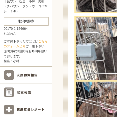
千葉ワン 担当 小林 美樹
（チバワン タントウ コバヤ
シ ミキ）
郵便振替
00170-1-156664
ちばわん
ご寄付下さった方はぜひ
こちら
のフォームより
ご一報下さい
(お返事に3週間程お時間を頂い
ております)
担当：小林