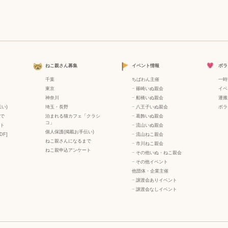
ねこ親さん募集
イベント情報
ボラ
千葉
ちばわん主催
一時
東京
−
篠崎いぬ親会
イベ
神奈川
−
船橋いぬ親会
運搬
い)
埼玉・長野
−
八王子いぬ親会
ボラ
で
泊まれる猫カフェ「クラシ
−
葛飾いぬ親会
コ」
ト
−
流山いぬ親会
個人保護(掲載お手伝い)
DF]
−
流山ねこ親会
ねこ親さんになるまで
−
市川ねこ親会
ねこ親申込アンケート
−
その他いぬ・ねこ親会
−
その他イベント
他団体・企業主催
−
譲渡会ありイベント
−
譲渡会なしイベント