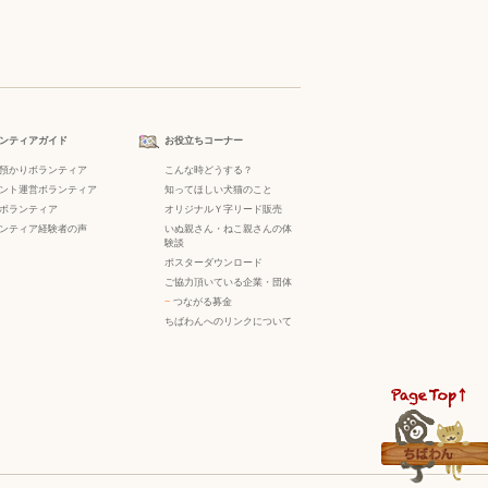
ンティアガイド
お役立ちコーナー
預かりボランティア
こんな時どうする？
ント運営ボランティア
知ってほしい犬猫のこと
ボランティア
オリジナルＹ字リード販売
ンティア経験者の声
いぬ親さん・ねこ親さんの体
験談
ポスターダウンロード
ご協力頂いている企業・団体
−
つながる募金
ちばわんへのリンクについて