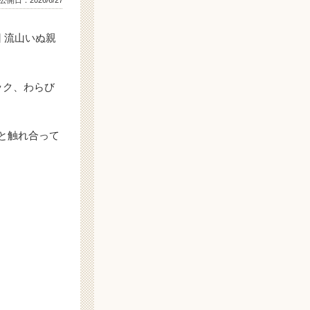
公開日：
2026/6/27
回 流山いぬ親
ック、わらび
と触れ合って