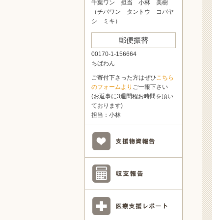
千葉ワン 担当 小林 美樹
（チバワン タントウ コバヤ
シ ミキ）
郵便振替
00170-1-156664
ちばわん
ご寄付下さった方はぜひ
こちら
のフォームより
ご一報下さい
(お返事に3週間程お時間を頂い
ております)
担当：小林