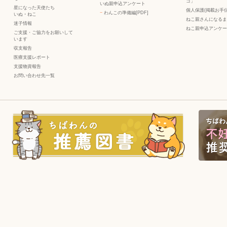
コ」
いぬ親申込アンケート
星になった天使たち
個人保護(掲載お手伝
−
わんこの準備編[PDF]
いぬ
・
ねこ
ねこ親さんになるま
迷子情報
ねこ親申込アンケー
ご支援・ご協力をお願いして
います
収支報告
医療支援レポート
支援物資報告
お問い合わせ先一覧