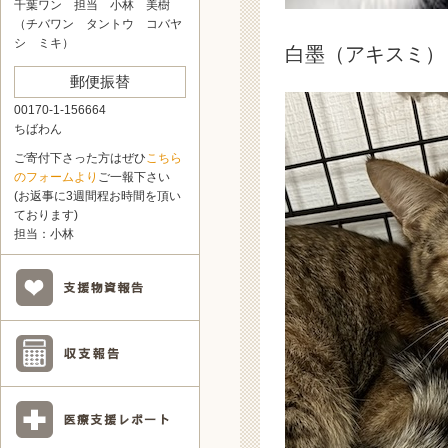
千葉ワン 担当 小林 美樹
（チバワン タントウ コバヤ
シ ミキ）
白墨（アキスミ）
郵便振替
00170-1-156664
ちばわん
ご寄付下さった方はぜひ
こちら
のフォームより
ご一報下さい
(お返事に3週間程お時間を頂い
ております)
担当：小林