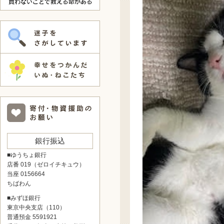
銀行振込
■ゆうちょ銀行
店番 019（ゼロイチキュウ）
当座 0156664
ちばわん
■みずほ銀行
東京中央支店（110）
普通預金 5591921