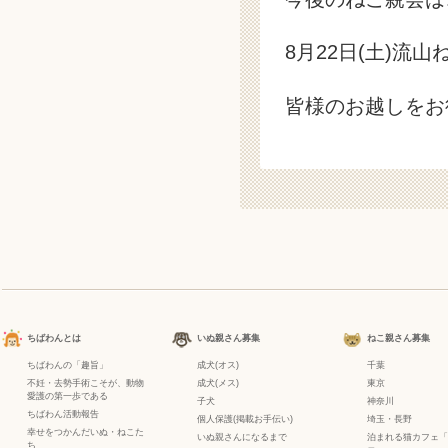
8月22日(土)流山
皆様のお越しをお
ちばわんとは
いぬ親さん募集
ねこ親さん募集
ちばわんの「趣旨」
成犬(オス)
千葉
不妊・去勢手術こそが、動物
成犬(メス)
東京
愛護の第一歩である
子犬
神奈川
ちばわん活動報告
個人保護(掲載お手伝い)
埼玉・長野
幸せをつかんだいぬ・ねこた
いぬ親さんになるまで
泊まれる猫カフェ「
ち