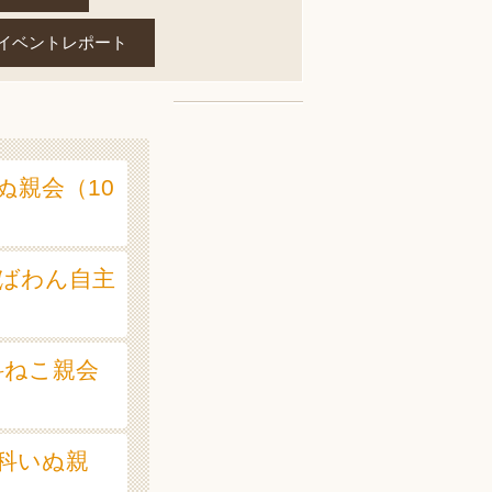
イベントレポート
いぬ親会（10
ちばわん自主
山科ねこ親会
山科いぬ親