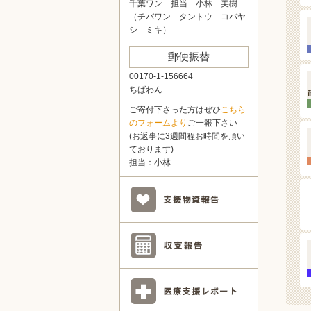
千葉ワン 担当 小林 美樹
（チバワン タントウ コバヤ
シ ミキ）
郵便振替
00170-1-156664
ちばわん
ご寄付下さった方はぜひ
こちら
のフォームより
ご一報下さい
(お返事に3週間程お時間を頂い
ております)
担当：小林