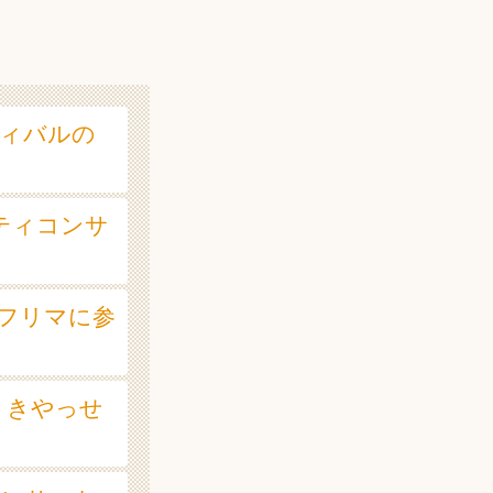
ティバルの
リティコンサ
会フリマに参
タ きやっせ