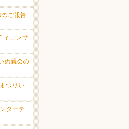
15のご報告
リティコンサ
HAいぬ親会の
祉まつりい
エンターテ