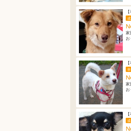
【
成
N
家
お
【
幸
N
家
お
【
成
N