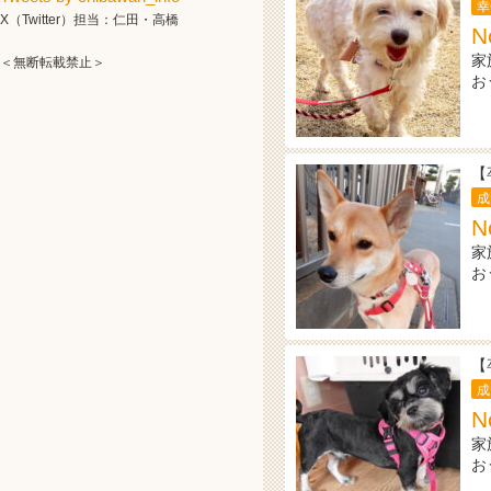
幸
X（Twitter）担当：仁田・高橋
N
家
＜無断転載禁止＞
お
【
成
N
家
お
【
成
N
家
お