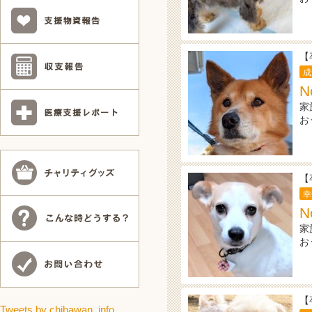
【
成
N
家
お
【
幸
N
家
お
【
Tweets by chibawan_info