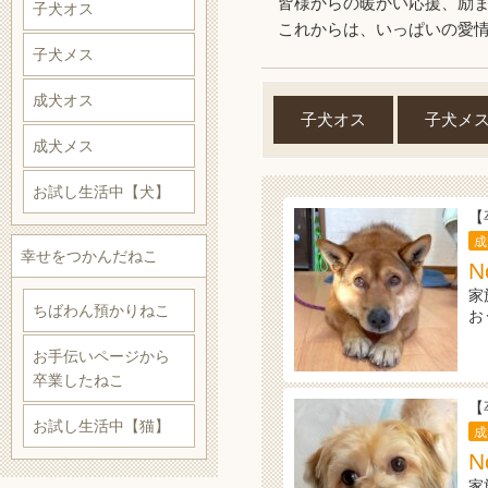
皆様からの暖かい応援、励
子犬オス
これからは、いっぱいの愛
子犬メス
成犬オス
子犬オス
子犬メ
成犬メス
お試し生活中【犬】
【
成
幸せをつかんだねこ
N
家
ちばわん預かりねこ
お
お手伝いページから
卒業したねこ
【
お試し生活中【猫】
成
N
家