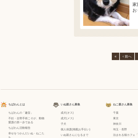
家
お
«
‹ 前へ
ちばわんとは
いぬ親さん募集
ねこ親さん募集
ちばわんの「趣旨」
成犬(オス)
千葉
不妊・去勢手術こそが、動物
成犬(メス)
東京
愛護の第一歩である
子犬
神奈川
ちばわん活動報告
個人保護(掲載お手伝い)
埼玉・長野
幸せをつかんだいぬ・ねこた
いぬ親さんになるまで
泊まれる猫カフェ「
ち