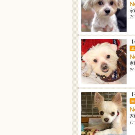
N
家
お
【
成
N
家
お
【
幸
N
家
お