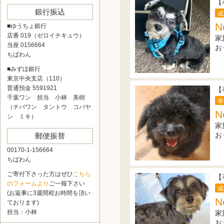
【
銀行振込
成
N
■ゆうちょ銀行
店番 019（ゼロイチキュウ）
家
当座 0156664
お
ちばわん
■みずほ銀行
東京中央支店（110）
普通預金 5591921
【
千葉ワン 担当 小林 美樹
幸
（チバワン タントウ コバヤ
N
シ ミキ）
家
お
郵便振替
00170-1-156664
ちばわん
ご寄付下さった方はぜひ
こちら
【
のフォームより
ご一報下さい
成
(お返事に3週間程お時間を頂い
N
ております)
担当：小林
家
お