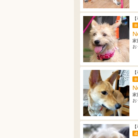
【
幸
N
家
お
【
幸
N
家
お
【
成