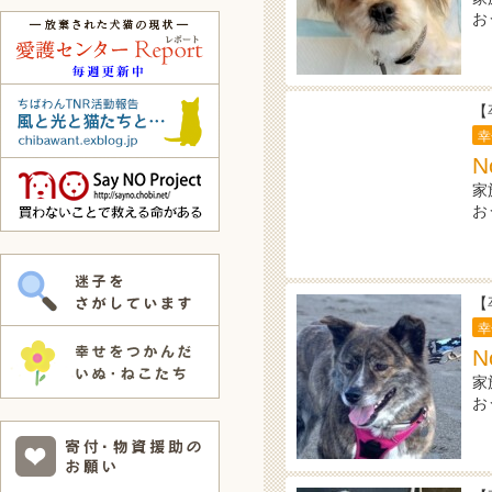
お
【
幸
N
家
お
【
幸
N
家
お