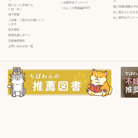
コ」
いぬ親申込アンケート
星になった天使たち
個人保護(掲載お手伝
−
わんこの準備編[PDF]
いぬ
・
ねこ
ねこ親さんになるま
迷子情報
ねこ親申込アンケー
ご支援・ご協力をお願いして
います
収支報告
医療支援レポート
支援物資報告
お問い合わせ先一覧