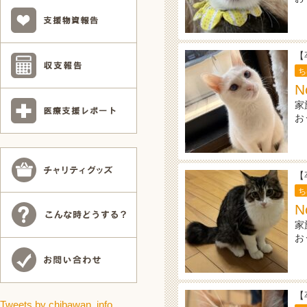
【
ち
N
家
お
【
ち
N
家
お
【
Tweets by chibawan_info