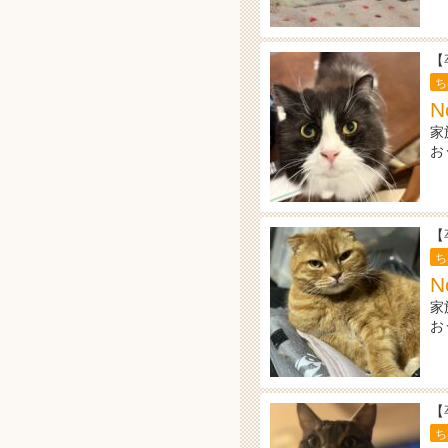
【
ち
N
家
お
【
ち
N
家
お
【
ち