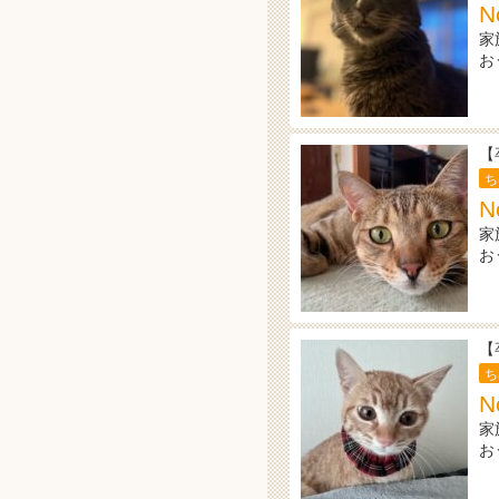
N
家
お
【
ち
N
家
お
【
ち
N
家
お