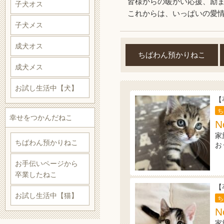
皆様からの暖かい応援、励
子犬オス
これからは、いっぱいの愛
子犬メス
成犬オス
ちばわん預かりねこ
成犬メス
お試し生活中【犬】
【
ち
幸せをつかんだねこ
N
家
ちばわん預かりねこ
お
お手伝いページから
卒業したねこ
【
お試し生活中【猫】
ち
家