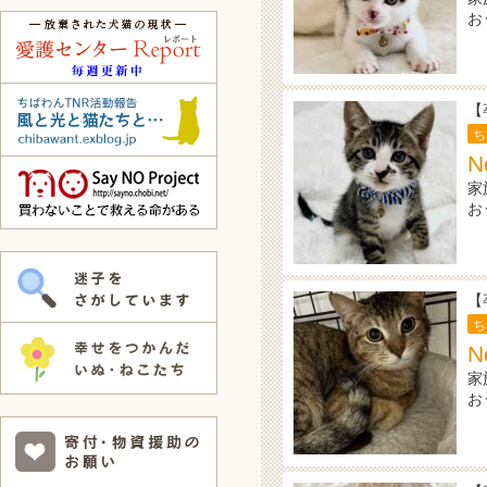
お
【
ち
N
家
お
【
ち
N
家
お