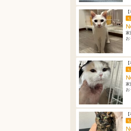
【
ち
家
お
【
ち
N
家
お
【
ち
N