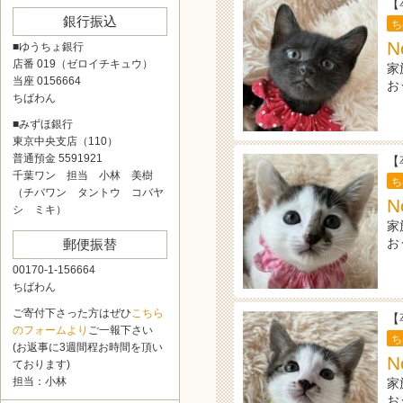
【
銀行振込
ち
■ゆうちょ銀行
店番 019（ゼロイチキュウ）
家
当座 0156664
お
ちばわん
■みずほ銀行
東京中央支店（110）
普通預金 5591921
【
千葉ワン 担当 小林 美樹
ち
（チバワン タントウ コバヤ
シ ミキ）
家
お
郵便振替
00170-1-156664
ちばわん
ご寄付下さった方はぜひ
こちら
【
のフォームより
ご一報下さい
ち
(お返事に3週間程お時間を頂い
ております)
担当：小林
家
お