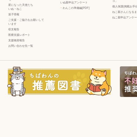
コ」
いぬ親申込アンケート
星になった天使たち
個人保護(掲載お手伝
−
わんこの準備編[PDF]
いぬ
・
ねこ
ねこ親さんになるま
迷子情報
ねこ親申込アンケー
ご支援・ご協力をお願いして
います
収支報告
医療支援レポート
支援物資報告
お問い合わせ先一覧