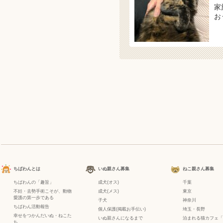
家
お
ちばわんとは
いぬ親さん募集
ねこ親さん募集
ちばわんの「趣旨」
成犬(オス)
千葉
不妊・去勢手術こそが、動物
成犬(メス)
東京
愛護の第一歩である
子犬
神奈川
ちばわん活動報告
個人保護(掲載お手伝い)
埼玉・長野
幸せをつかんだいぬ・ねこた
いぬ親さんになるまで
泊まれる猫カフェ「
ち