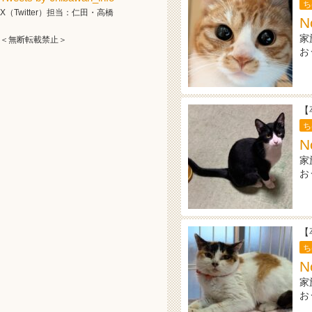
ち
X（Twitter）担当：仁田・高橋
N
家
＜無断転載禁止＞
お
【
ち
N
家
お
【
ち
N
家
お