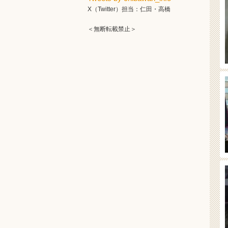
X（Twitter）担当：仁田・高橋
＜無断転載禁止＞