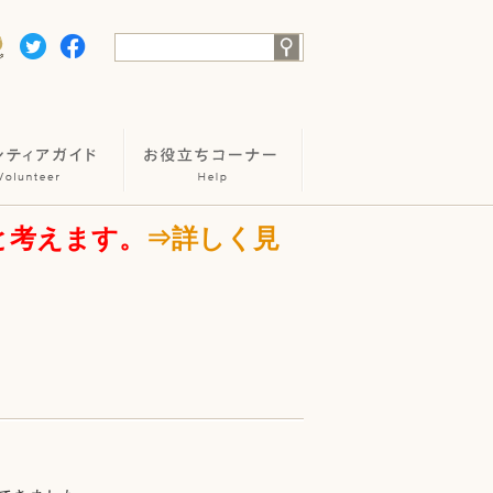
と考えます。
⇒詳しく見