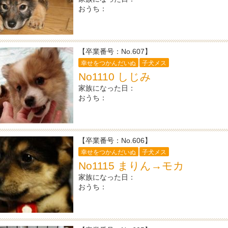
おうち：
【卒業番号：No.607】
幸せをつかんだいぬ
子犬メス
No1110 しじみ
家族になった日：
おうち：
【卒業番号：No.606】
幸せをつかんだいぬ
子犬メス
No1115 まりん→モカ
家族になった日：
おうち：