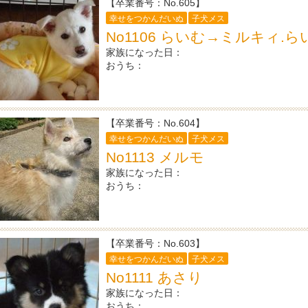
【卒業番号：No.605】
幸せをつかんだいぬ
子犬メス
No1106 らいむ→ミルキィ.ら
家族になった日：
おうち：
【卒業番号：No.604】
幸せをつかんだいぬ
子犬メス
No1113 メルモ
家族になった日：
おうち：
【卒業番号：No.603】
幸せをつかんだいぬ
子犬メス
No1111 あさり
家族になった日：
おうち：