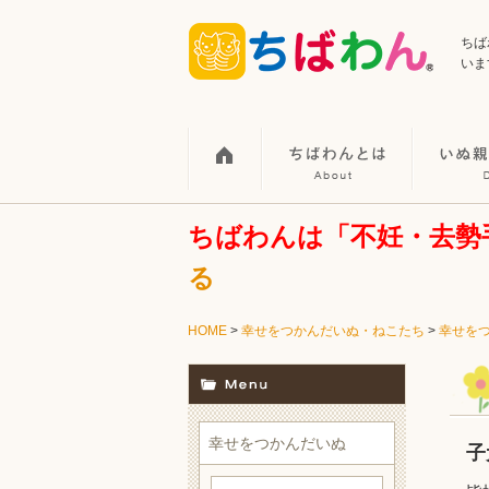
ちば
いま
ちばわんは「不妊・去勢
る
HOME
>
幸せをつかんだいぬ・ねこたち
>
幸せを
幸せをつかんだいぬ
子