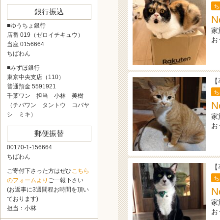
ち
銀行振込
N
■ゆうちょ銀行
家
店番 019（ゼロイチキュウ）
お
当座 0156664
ちばわん
■みずほ銀行
東京中央支店（110）
【
普通預金 5591921
ち
千葉ワン 担当 小林 美樹
N
（チバワン タントウ コバヤ
シ ミキ）
家
お
郵便振替
00170-1-156664
ちばわん
【
ご寄付下さった方はぜひ
こちら
ち
のフォームより
ご一報下さい
N
(お返事に3週間程お時間を頂い
ております)
家
担当：小林
お