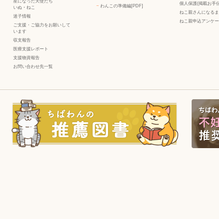
星になった天使たち
個人保護(掲載お手伝
−
わんこの準備編[PDF]
いぬ
・
ねこ
ねこ親さんになるま
迷子情報
ねこ親申込アンケー
ご支援・ご協力をお願いして
います
収支報告
医療支援レポート
支援物資報告
お問い合わせ先一覧