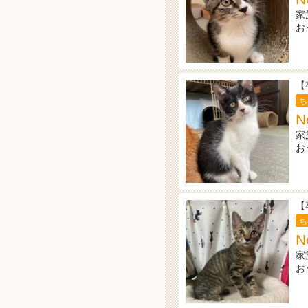
家
お
【
ち
N
家
お
【
ち
N
家
お