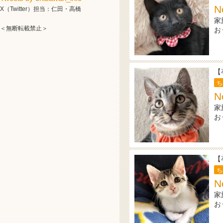
X（Twitter）担当：仁田・高橋
家
＜無断転載禁止＞
お
【
ち
家
お
【
ち
N
家
お