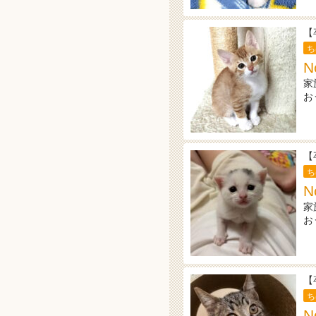
【
ち
N
家
お
【
ち
N
家
お
【
ち
N