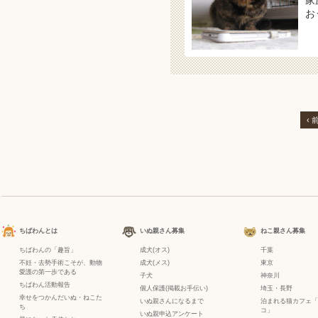
家
お
‹ 
ちばわんとは
いぬ親さん募集
ねこ親さん募集
ちばわんの「趣旨」
成犬(オス)
千葉
不妊・去勢手術こそが、動物
成犬(メス)
東京
愛護の第一歩である
子犬
神奈川
ちばわん活動報告
個人保護(掲載お手伝い)
埼玉・長野
幸せをつかんだいぬ・ねこた
いぬ親さんになるまで
泊まれる猫カフェ「
ち
コ」
いぬ親申込アンケート