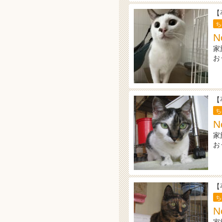
【
ち
N
家
お
【
ち
N
家
お
【
ち
N