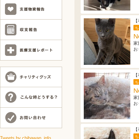
【
ち
N
家
お
【
ち
N
家
お
【
ち
Tweets by chibawan_info