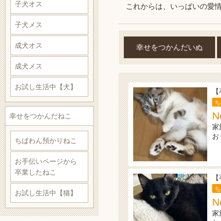
子犬オス
これからは、いっぱいの愛
子犬メス
成犬オス
幸せをつかんだいぬ
成犬メス
お試し生活中【犬】
【
ち
N
幸せをつかんだねこ
家
お
ちばわん預かりねこ
お手伝いページから
卒業したねこ
【
ち
お試し生活中【猫】
N
家