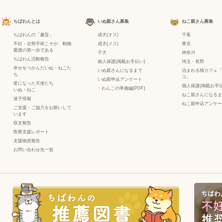
ちばわんとは
いぬ親さん募集
ねこ親さん募集
ちばわんの「趣旨」
成犬(オス)
千葉
不妊・去勢手術こそが、動物
成犬(メス)
東京
愛護の第一歩である
子犬
神奈川
ちばわん活動報告
個人保護(掲載お手伝い)
埼玉・長野
幸せをつかんだいぬ・ねこた
いぬ親さんになるまで
泊まれる猫カフェ「
ち
コ」
いぬ親申込アンケート
星になった天使たち
個人保護(掲載お手伝
−
わんこの準備編[PDF]
いぬ
・
ねこ
ねこ親さんになるま
迷子情報
ねこ親申込アンケー
ご支援・ご協力をお願いして
います
収支報告
医療支援レポート
支援物資報告
お問い合わせ先一覧