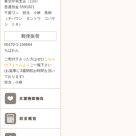
東京中央支店（110）
普通預金 5591921
千葉ワン 担当 小林 美樹
（チバワン タントウ コバヤ
シ ミキ）
郵便振替
00170-1-156664
ちばわん
ご寄付下さった方はぜひ
こちら
のフォームより
ご一報下さい
(お返事に3週間程お時間を頂い
ております)
担当：小林