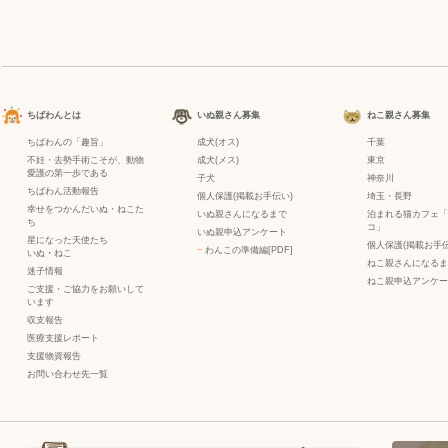
ちばわんとは
いぬ親さん募集
ねこ親さん募集
ちばわんの「趣旨」
成犬(オス)
千葉
不妊・去勢手術こそが、動物
成犬(メス)
東京
愛護の第一歩である
子犬
神奈川
ちばわん活動報告
個人保護(掲載お手伝い)
埼玉・長野
幸せをつかんだいぬ・ねこた
いぬ親さんになるまで
泊まれる猫カフェ「
ち
コ」
いぬ親申込アンケート
星になった天使たち
個人保護(掲載お手伝
−
わんこの準備編[PDF]
いぬ
・
ねこ
ねこ親さんになるま
迷子情報
ねこ親申込アンケー
ご支援・ご協力をお願いして
います
収支報告
医療支援レポート
支援物資報告
お問い合わせ先一覧