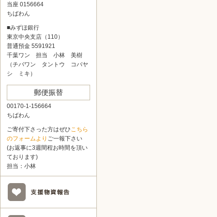
当座 0156664
ちばわん
■みずほ銀行
東京中央支店（110）
普通預金 5591921
千葉ワン 担当 小林 美樹
（チバワン タントウ コバヤ
シ ミキ）
郵便振替
00170-1-156664
ちばわん
ご寄付下さった方はぜひ
こちら
のフォームより
ご一報下さい
(お返事に3週間程お時間を頂い
ております)
担当：小林