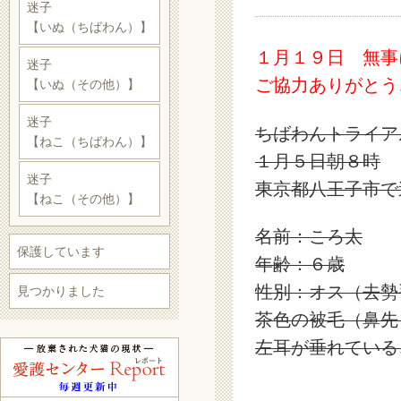
迷子
【いぬ（ちばわん）】
１月１９日 無事
迷子
ご協力ありがとう
【いぬ（その他）】
迷子
ちばわんトライア
【ねこ（ちばわん）】
１月５日朝８時
迷子
東京都八王子市で
【ねこ（その他）】
名前：ころ太
保護しています
年齢：６歳
性別：オス（去勢
見つかりました
茶色の被毛（鼻先
左耳が垂れている