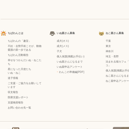
ちばわんとは
いぬ親さん募集
ねこ親さん募集
ちばわんの「趣旨」
成犬(オス)
千葉
不妊・去勢手術こそが、動物
成犬(メス)
東京
愛護の第一歩である
子犬
神奈川
ちばわん活動報告
個人保護(掲載お手伝い)
埼玉・長野
幸せをつかんだいぬ・ねこた
いぬ親さんになるまで
泊まれる猫カフェ「
ち
コ」
いぬ親申込アンケート
星になった天使たち
個人保護(掲載お手伝
−
わんこの準備編[PDF]
いぬ
・
ねこ
ねこ親さんになるま
迷子情報
ねこ親申込アンケー
ご支援・ご協力をお願いして
います
収支報告
医療支援レポート
支援物資報告
お問い合わせ先一覧