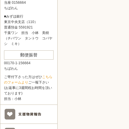
当座 0156664
ちばわん
■みずほ銀行
東京中央支店（110）
普通預金 5591921
千葉ワン 担当 小林 美樹
（チバワン タントウ コバヤ
シ ミキ）
郵便振替
00170-1-156664
ちばわん
ご寄付下さった方はぜひ
こちら
のフォームより
ご一報下さい
(お返事に3週間程お時間を頂い
ております)
担当：小林