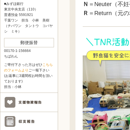
Ｎ
＝Neuter（
■みずほ銀行
東京中央支店（110）
Ｒ
＝Return（
普通預金 5591921
千葉ワン 担当 小林 美樹
（チバワン タントウ コバヤ
シ ミキ）
郵便振替
00170-1-156664
ちばわん
ご寄付下さった方はぜひ
こちら
のフォームより
ご一報下さい
(お返事に3週間程お時間を頂い
ております)
担当：小林