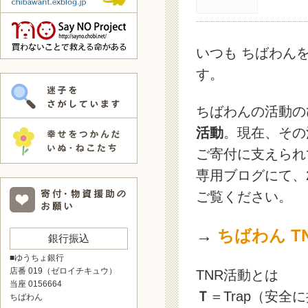
いつも ちばわん
す。
ちばわんの活動
活動
。現在、その
ご寄付に支えられ
専用ブログにて、
ご覧ください。
→
ちばわん T
銀行振込
■ゆうちょ銀行
店番 019（ゼロイチキュウ）
TNR活動とは
当座 0156664
Ｔ
＝Trap（安全
ちばわん