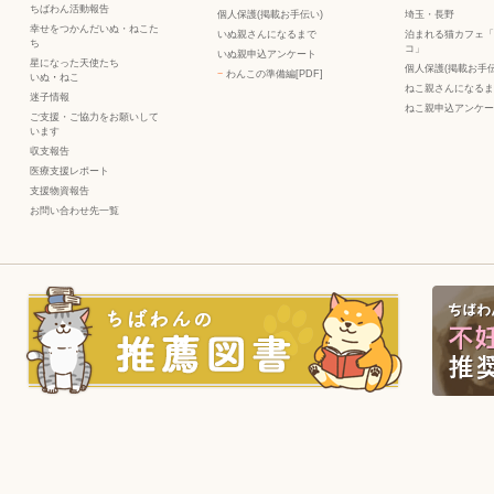
ちばわん活動報告
個人保護(掲載お手伝い)
埼玉・長野
幸せをつかんだいぬ・ねこた
いぬ親さんになるまで
泊まれる猫カフェ「
ち
コ」
いぬ親申込アンケート
星になった天使たち
個人保護(掲載お手伝
−
わんこの準備編[PDF]
いぬ
・
ねこ
ねこ親さんになるま
迷子情報
ねこ親申込アンケー
ご支援・ご協力をお願いして
います
収支報告
医療支援レポート
支援物資報告
お問い合わせ先一覧