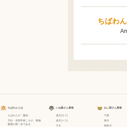
ちばわん
A
ちばわんとは
いぬ親さん募集
ねこ親さん募集
ちばわんの「趣旨」
成犬(オス)
千葉
不妊・去勢手術こそが、動物
成犬(メス)
東京
愛護の第一歩である
子犬
神奈川