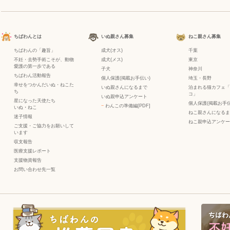
ちばわんとは
いぬ親さん募集
ねこ親さん募集
ちばわんの「趣旨」
成犬(オス)
千葉
不妊・去勢手術こそが、動物
成犬(メス)
東京
愛護の第一歩である
子犬
神奈川
ちばわん活動報告
個人保護(掲載お手伝い)
埼玉・長野
幸せをつかんだいぬ・ねこた
いぬ親さんになるまで
泊まれる猫カフェ「
ち
コ」
いぬ親申込アンケート
星になった天使たち
個人保護(掲載お手伝
−
わんこの準備編[PDF]
いぬ
・
ねこ
ねこ親さんになるま
迷子情報
ねこ親申込アンケー
ご支援・ご協力をお願いして
います
収支報告
医療支援レポート
支援物資報告
お問い合わせ先一覧