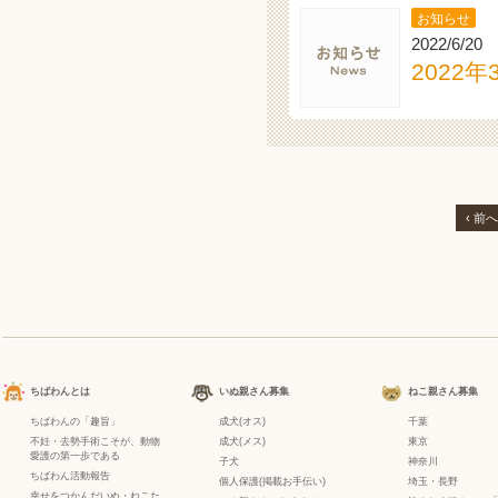
お知らせ
2022/6/20
2022
‹ 前へ
ちばわんとは
いぬ親さん募集
ねこ親さん募集
ちばわんの「趣旨」
成犬(オス)
千葉
不妊・去勢手術こそが、動物
成犬(メス)
東京
愛護の第一歩である
子犬
神奈川
ちばわん活動報告
個人保護(掲載お手伝い)
埼玉・長野
幸せをつかんだいぬ・ねこた