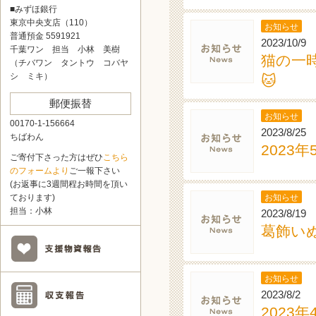
■みずほ銀行
東京中央支店（110）
お知らせ
普通預金 5591921
2023/10/9
千葉ワン 担当 小林 美樹
猫の一
（チバワン タントウ コバヤ
シ ミキ）
🐱
郵便振替
お知らせ
00170-1-156664
2023/8/25
ちばわん
2023
ご寄付下さった方はぜひ
こちら
のフォームより
ご一報下さい
(お返事に3週間程お時間を頂い
お知らせ
ております)
担当：小林
2023/8/19
葛飾い
お知らせ
2023/8/2
2023