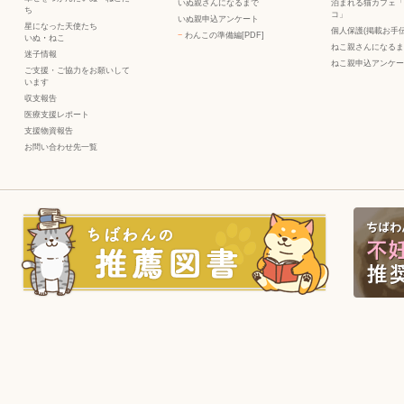
いぬ親さんになるまで
泊まれる猫カフェ「
ち
コ」
いぬ親申込アンケート
星になった天使たち
個人保護(掲載お手伝
−
わんこの準備編[PDF]
いぬ
・
ねこ
ねこ親さんになるま
迷子情報
ねこ親申込アンケー
ご支援・ご協力をお願いして
います
収支報告
医療支援レポート
支援物資報告
お問い合わせ先一覧