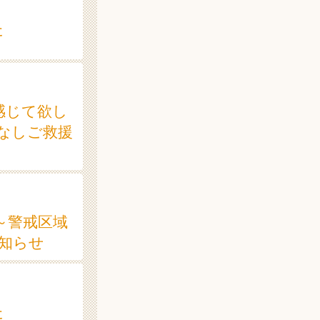
た
感じて欲し
なしご救援
～警戒区域
知らせ
た