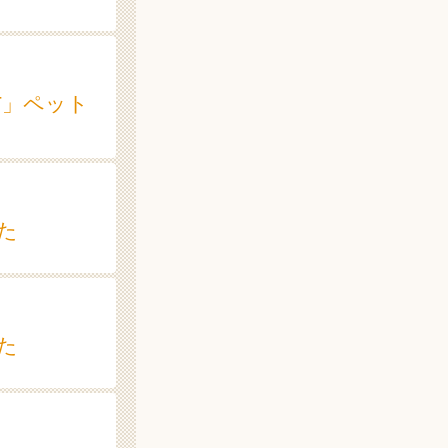
ET」ペット
た
た