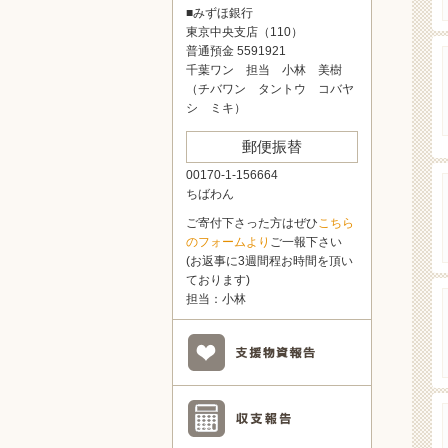
■みずほ銀行
東京中央支店（110）
普通預金 5591921
千葉ワン 担当 小林 美樹
（チバワン タントウ コバヤ
シ ミキ）
郵便振替
00170-1-156664
ちばわん
ご寄付下さった方はぜひ
こちら
のフォームより
ご一報下さい
(お返事に3週間程お時間を頂い
ております)
担当：小林