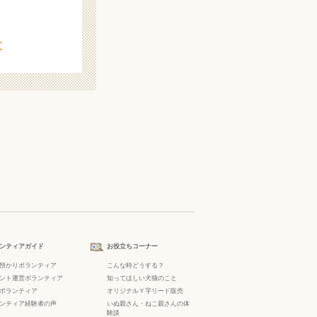
た
ンティアガイド
お役立ちコーナー
預かりボランティア
こんな時どうする？
ント運営ボランティア
知ってほしい犬猫のこと
ボランティア
オリジナルＹ字リード販売
ンティア経験者の声
いぬ親さん・ねこ親さんの体
験談