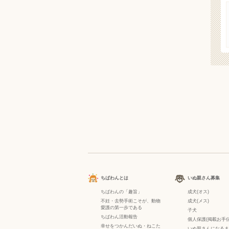
ちばわんとは
いぬ親さん募集
ちばわんの「趣旨」
成犬(オス)
不妊・去勢手術こそが、動物
成犬(メス)
愛護の第一歩である
子犬
ちばわん活動報告
個人保護(掲載お手伝
幸せをつかんだいぬ・ねこた
いぬ親さんになるま