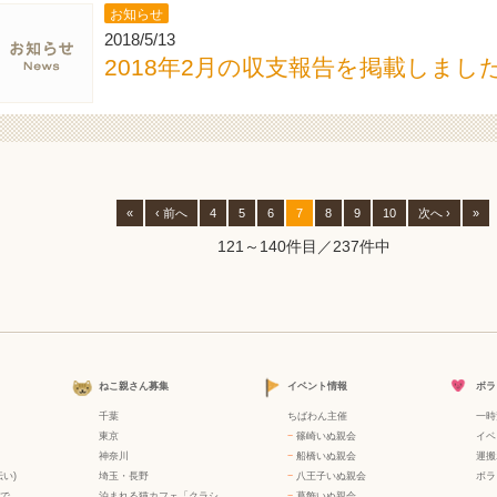
お知らせ
2018/5/13
2018年2月の収支報告を掲載しまし
«
‹ 前へ
4
5
6
7
8
9
10
次へ ›
»
121～140件目／237件中
ねこ親さん募集
イベント情報
ボラ
千葉
ちばわん主催
一時
東京
−
篠崎いぬ親会
イベ
神奈川
−
船橋いぬ親会
運搬
い)
埼玉・長野
−
八王子いぬ親会
ボラ
で
泊まれる猫カフェ「クラシ
−
葛飾いぬ親会