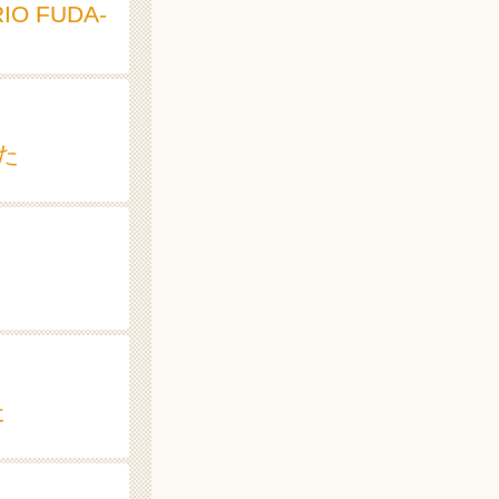
 FUDA-
た
た