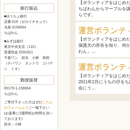
【ボランティアをはじめ
銀行振込
ちばわんからマーブルを
らです。
■ゆうちょ銀行
店番 019（ゼロイチキュウ）
当座 0156664
運営ボランティア
ちばわん
【ボランティアをはじめ
■みずほ銀行
保護犬の存在を知り、何
東京中央支店（110）
わん」…
普通預金 5591921
千葉ワン 担当 小林 美樹
（チバワン タントウ コバヤ
運営ボランテ
シ ミキ）
【ボランティアをはじめ
郵便振替
2011年2月にうちの仔
会にう…
00170-1-156664
ちばわん
ご寄付下さった方はぜひ
こちら
のフォームより
ご一報下さい
(お返事に3週間程お時間を頂い
ております)
担当：小林