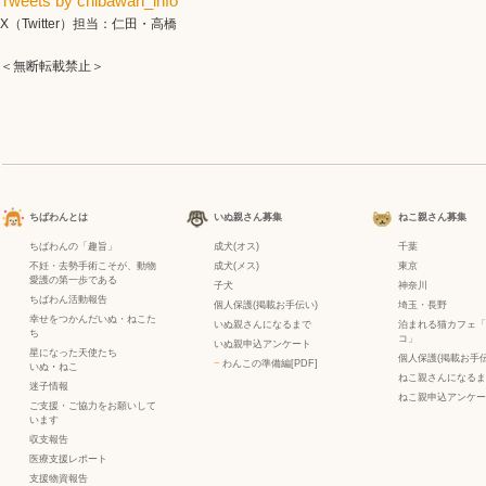
Tweets by chibawan_info
X（Twitter）担当：仁田・高橋
＜無断転載禁止＞
ちばわんとは
いぬ親さん募集
ねこ親さん募集
ちばわんの「趣旨」
成犬(オス)
千葉
不妊・去勢手術こそが、動物
成犬(メス)
東京
愛護の第一歩である
子犬
神奈川
ちばわん活動報告
個人保護(掲載お手伝い)
埼玉・長野
幸せをつかんだいぬ・ねこた
いぬ親さんになるまで
泊まれる猫カフェ「
ち
コ」
いぬ親申込アンケート
星になった天使たち
個人保護(掲載お手伝
−
わんこの準備編[PDF]
いぬ
・
ねこ
ねこ親さんになるま
迷子情報
ねこ親申込アンケー
ご支援・ご協力をお願いして
います
収支報告
医療支援レポート
支援物資報告