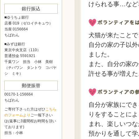
けられる事…など
銀行振込
■ゆうちょ銀行
店番 019（ゼロイチキュウ）
当座 0156664
犬猫が来たことで
ちばわん
自分の家の子以外
■みずほ銀行
東京中央支店（110）
ました。
普通預金 5591921
千葉ワン 担当 小林 美樹
また、自分の家の
（チバワン タントウ コバヤ
許せる事が増えた
シ ミキ）
郵便振替
00170-1-156664
ちばわん
自分が家族にでき
ご寄付下さった方はぜひ
こちら
りをすることによ
のフォームより
ご一報下さい
(お返事に3週間程お時間を頂い
まれ、楽しいつな
ております)
預かりを通して学
担当：小林