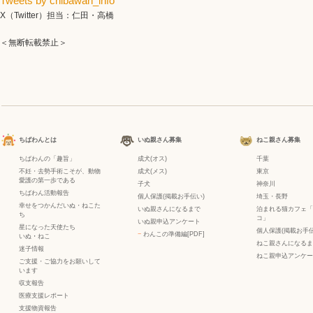
Tweets by chibawan_info
X（Twitter）担当：仁田・高橋
＜無断転載禁止＞
ちばわんとは
いぬ親さん募集
ねこ親さん募集
ちばわんの「趣旨」
成犬(オス)
千葉
不妊・去勢手術こそが、動物
成犬(メス)
東京
愛護の第一歩である
子犬
神奈川
ちばわん活動報告
個人保護(掲載お手伝い)
埼玉・長野
幸せをつかんだいぬ・ねこた
いぬ親さんになるまで
泊まれる猫カフェ「
ち
コ」
いぬ親申込アンケート
星になった天使たち
個人保護(掲載お手伝
−
わんこの準備編[PDF]
いぬ
・
ねこ
ねこ親さんになるま
迷子情報
ねこ親申込アンケー
ご支援・ご協力をお願いして
います
収支報告
医療支援レポート
支援物資報告