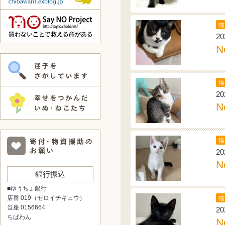
猫
20
N
猫
20
N
猫
20
N
銀行振込
■ゆうちょ銀行
店番 019（ゼロイチキュウ）
猫
当座 0156664
20
ちばわん
N