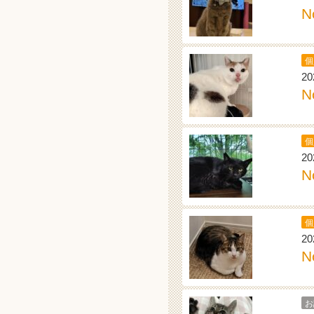
N
個
20
N
個
20
N
個
20
N
お