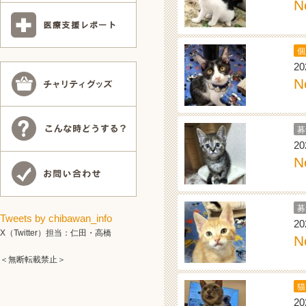
N
個
20
N
募
20
N
募
Tweets by chibawan_info
20
X（Twitter）担当：仁田・高橋
N
＜無断転載禁止＞
猫
20