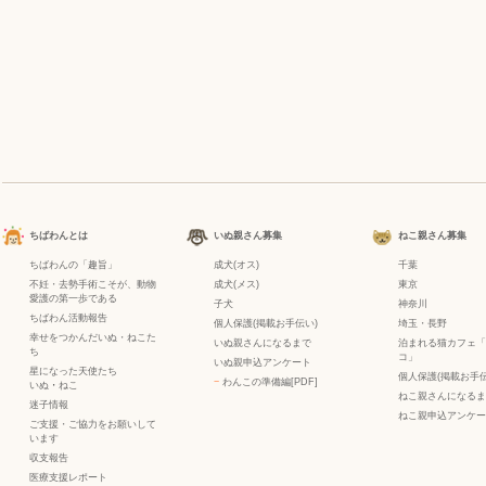
ちばわんとは
いぬ親さん募集
ねこ親さん募集
ちばわんの「趣旨」
成犬(オス)
千葉
不妊・去勢手術こそが、動物
成犬(メス)
東京
愛護の第一歩である
子犬
神奈川
ちばわん活動報告
個人保護(掲載お手伝い)
埼玉・長野
幸せをつかんだいぬ・ねこた
いぬ親さんになるまで
泊まれる猫カフェ「
ち
コ」
いぬ親申込アンケート
星になった天使たち
個人保護(掲載お手伝
−
わんこの準備編[PDF]
いぬ
・
ねこ
ねこ親さんになるま
迷子情報
ねこ親申込アンケー
ご支援・ご協力をお願いして
います
収支報告
医療支援レポート