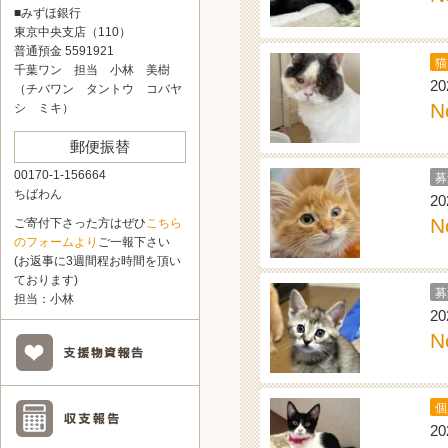
■みずほ銀行
東京中央支店（110）
普通預金 5591921
猫
千葉ワン 担当 小林 美樹
20
（チバワン タントウ コバヤ
N
シ ミキ）
郵便振替
00170-1-156664
募
ちばわん
20
N
ご寄付下さった方はぜひ
こちら
のフォームより
ご一報下さい
(お返事に3週間程お時間を頂い
ております)
募
担当：小林
20
N
個
20