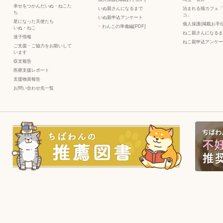
幸せをつかんだいぬ・ねこた
いぬ親さんになるまで
泊まれる猫カフェ「
ち
コ」
いぬ親申込アンケート
星になった天使たち
個人保護(掲載お手伝
−
わんこの準備編[PDF]
いぬ
・
ねこ
ねこ親さんになるま
迷子情報
ねこ親申込アンケー
ご支援・ご協力をお願いして
います
収支報告
医療支援レポート
支援物資報告
お問い合わせ先一覧