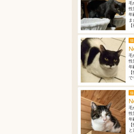
毛
性
年
ま
【
猫
N
毛
性
年
【
で
猫
N
毛
性
年
【
と