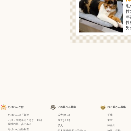
毛
性
年
性
男
ちばわんとは
いぬ親さん募集
ねこ親さん募集
ちばわんの「趣旨」
成犬(オス)
千葉
不妊・去勢手術こそが、動物
成犬(メス)
東京
愛護の第一歩である
子犬
神奈川
ちばわん活動報告
個人保護(掲載お手伝い)
埼玉・長野