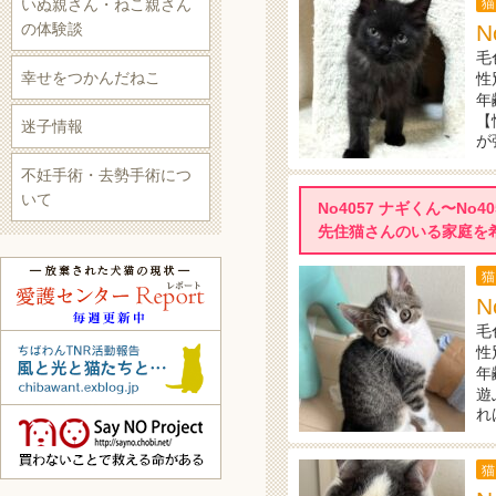
いぬ親さん・ねこ親さん
猫
の体験談
N
毛
幸せをつかんだねこ
性
年
【
迷子情報
が
不妊手術・去勢手術につ
いて
No4057 ナギくん〜N
先住猫さんのいる家庭を
猫
N
毛
性
年
遊
れ
猫