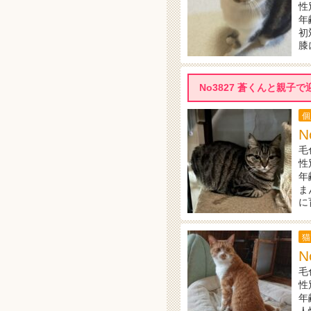
性
年
初
膝
No3827 蒼くんと親
個
N
毛
性
年
ま
に
猫
N
毛
性
年