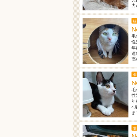
人
力
猫
N
毛
性
年
運
高
個
N
毛
性
年
4
ま
個
N