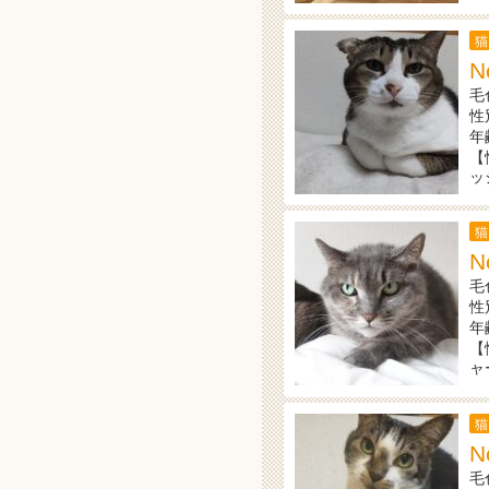
猫
N
毛
性
年
【
ッ
猫
N
毛
性
年
【
ャ
猫
N
毛