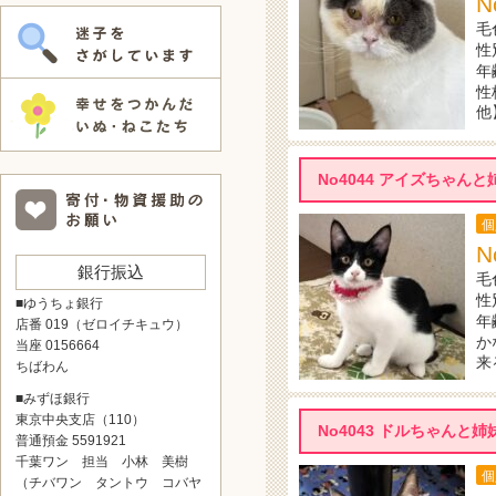
N
毛
性
年
性
他
No4044 アイズちゃ
個
N
銀行振込
毛
性
■ゆうちょ銀行
年
店番 019（ゼロイチキュウ）
か
当座 0156664
来
ちばわん
■みずほ銀行
東京中央支店（110）
No4043 ドルちゃん
普通預金 5591921
千葉ワン 担当 小林 美樹
個
（チバワン タントウ コバヤ