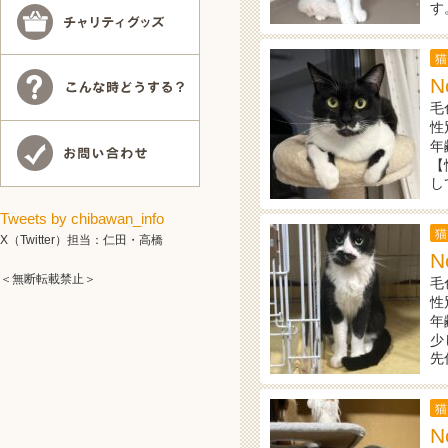
す
猫
N
毛
性
年
【
し
Tweets by chibawan_info
猫
X（Twitter）担当：仁田・高橋
N
＜無断転載禁止＞
毛
性
年
少
先
猫
N