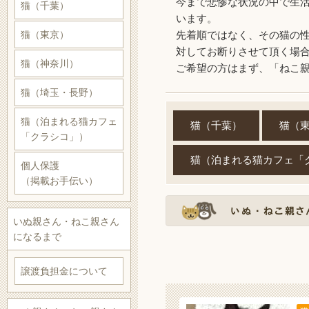
今まで悲惨な状況の中で生
猫（千葉）
います。
猫（東京）
先着順ではなく、その猫の
対してお断りさせて頂く場
猫（神奈川）
ご希望の方はまず、「ねこ
猫（埼玉・長野）
猫（泊まれる猫カフェ
猫（千葉）
猫（
「クラシコ」）
猫（泊まれる猫カフェ「
個人保護
（掲載お手伝い）
いぬ親さん・ねこ親さん
になるまで
譲渡負担金について