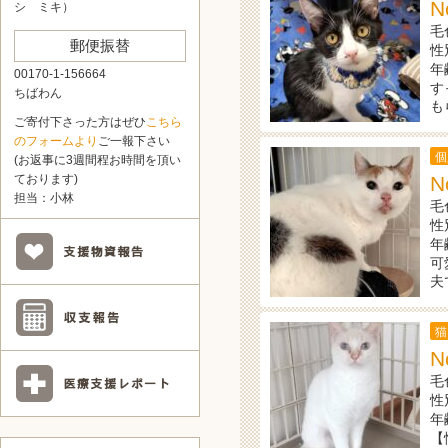
N
シ ミキ）
毛
郵便振替
性
年
00170-1-156664
す
ちばわん
も
ご寄付下さった方はぜひ
こちら
のフォームより
ご一報下さい
個
(お返事に3週間程お時間を頂い
N
ております)
担当：小林
毛
性
年
可
夫
猫
N
毛
性
年
【