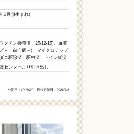
0年3月頃生まれ)
クチン接種済（25/12/15)、血液
ズ－、白血病－)、マイクロチップ
ダニ駆除済、駆虫済、トイレ躾済
護センターより引き出し
公開日：
2026/3/9
最終更新日：2026/7/5