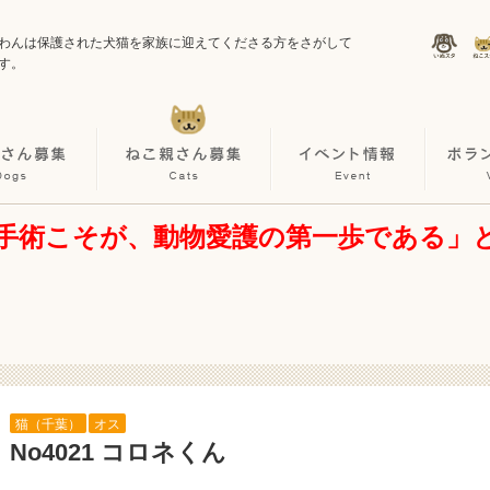
わんは保護された犬猫を家族に迎えてくださる方をさがして
す。
手術こそが、動物愛護の第一歩である」
猫（千葉）
オス
No4021 コロネくん