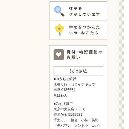
銀行振込
■ゆうちょ銀行
店番 019（ゼロイチキュウ）
当座 0156664
ちばわん
■みずほ銀行
東京中央支店（110）
普通預金 5591921
千葉ワン 担当 小林 美樹
（チバワン タントウ コバヤ