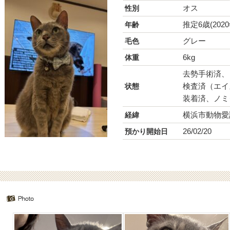
オス
性別
推定6歳(202
年齢
グレー
毛色
6kg
体重
去勢手術済、ワ
検査済（エイ
状態
装着済、ノミ
横浜市動物愛
経緯
26/02/20
預かり開始日