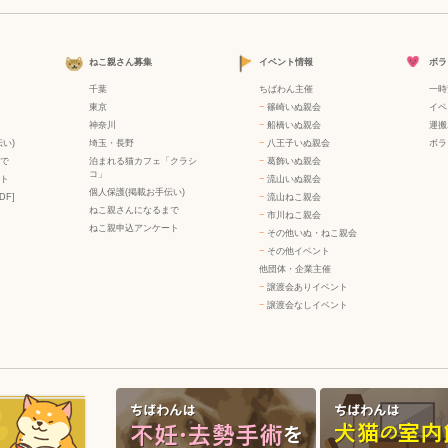
ねこ親さん募集
イベント情報
ボラ
千葉
ちばわん主催
一時
東京
−
篠崎いぬ親会
イベ
神奈川
−
船橋いぬ親会
運搬
い)
埼玉・長野
−
八王子いぬ親会
ボラ
で
泊まれる猫カフェ「クラシ
−
葛飾いぬ親会
コ」
ト
−
流山いぬ親会
個人保護(掲載お手伝い)
DF]
−
流山ねこ親会
ねこ親さんになるまで
−
市川ねこ親会
ねこ親申込アンケート
−
その他いぬ・ねこ親会
−
その他イベント
他団体・企業主催
−
譲渡会ありイベント
−
譲渡会なしイベント