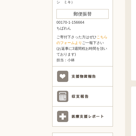
シ ミキ）
郵便振替
00170-1-156664
ちばわん
ご寄付下さった方はぜひ
こちら
のフォームより
ご一報下さい
(お返事に3週間程お時間を頂い
ております)
担当：小林