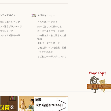
ンティアガイド
お役立ちコーナー
預かりボランティア
こんな時どうする？
ント運営ボランティア
知ってほしい犬猫のこと
ボランティア
オリジナルＹ字リード販売
ンティア経験者の声
いぬ親さん・ねこ親さんの体
験談
ポスターダウンロード
ご協力頂いている企業・団体
−
つながる募金
ちばわんへのリンクについて