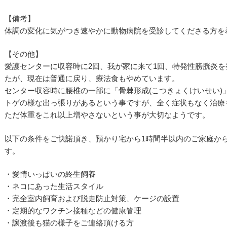
【備考】
体調の変化に気がつき速やかに動物病院を受診してくださる方を
【その他】
愛護センターに収容時に2回、我が家に来て1回、特発性膀胱炎
たが、現在は普通に戻り、療法食もやめています。
センター収容時に腰椎の一部に「骨棘形成(こつきょくけいせい)
トゲの様な出っ張りがあるという事ですが、全く症状もなく治療
ただ体重をこれ以上増やさないという事が大切なようです。
以下の条件をご快諾頂き、預かり宅から1時間半以内のご家庭か
す。
・愛情いっぱいの終生飼養
・ネコにあった生活スタイル
・完全室内飼育および脱走防止対策、ケージの設置
・定期的なワクチン接種などの健康管理
・譲渡後も猫の様子をご連絡頂ける方