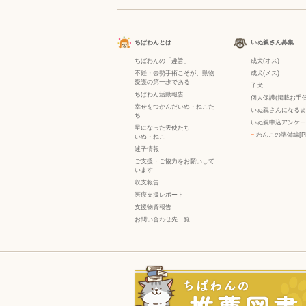
ちばわんとは
いぬ親さん募集
ちばわんの「趣旨」
成犬(オス)
不妊・去勢手術こそが、動物
成犬(メス)
愛護の第一歩である
子犬
ちばわん活動報告
個人保護(掲載お手伝
幸せをつかんだいぬ・ねこた
いぬ親さんになるま
ち
いぬ親申込アンケー
星になった天使たち
−
わんこの準備編[P
いぬ
・
ねこ
迷子情報
ご支援・ご協力をお願いして
います
収支報告
医療支援レポート
支援物資報告
お問い合わせ先一覧