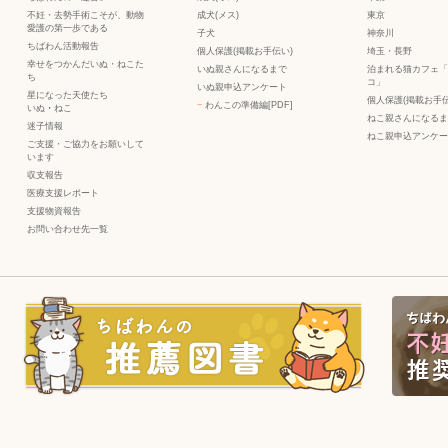
不妊・去勢手術こそが、動物
成犬(メス)
東京
愛護の第一歩である
子犬
神奈川
ちばわん活動報告
個人保護(掲載お手伝い)
埼玉・長野
幸せをつかんだいぬ・ねこた
いぬ親さんになるまで
泊まれる猫カフェ「
ち
コ」
いぬ親申込アンケート
星になった天使たち
個人保護(掲載お手伝
−
わんこの準備編[PDF]
いぬ
・
ねこ
ねこ親さんになるま
迷子情報
ねこ親申込アンケー
ご支援・ご協力をお願いして
います
収支報告
医療支援レポート
支援物資報告
お問い合わせ先一覧