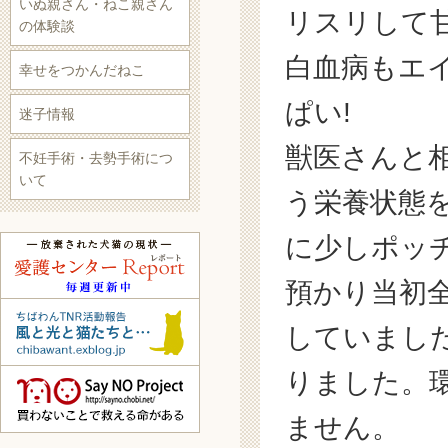
いぬ親さん・ねこ親さん
リスリして
の体験談
白血病もエ
幸せをつかんだねこ
ぱい!
迷子情報
獣医さんと
不妊手術・去勢手術につ
いて
う栄養状態
に少しポッ
預かり当初
していまし
りました。
ません。