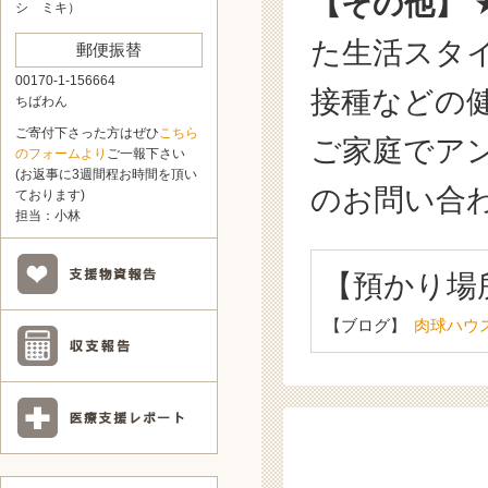
【その他】
シ ミキ）
た生活スタ
郵便振替
00170-1-156664
接種などの
ちばわん
ご寄付下さった方はぜひ
こちら
ご家庭でア
のフォームより
ご一報下さい
(お返事に3週間程お時間を頂い
のお問い合
ております)
担当：小林
【預かり場
【ブログ】
肉球ハウ