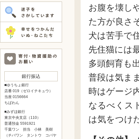
お腹を壊し
た方が良さ
犬は苦手で
先住猫には
多頭飼育も
普段は気ま
銀行振込
■ゆうちょ銀行
時はゲージ
店番 019（ゼロイチキュウ）
当座 0156664
なるべくス
ちばわん
■みずほ銀行
は気をつけ
東京中央支店（110）
普通預金 5591921
千葉ワン 担当 小林 美樹
（チバワン タントウ コバヤ