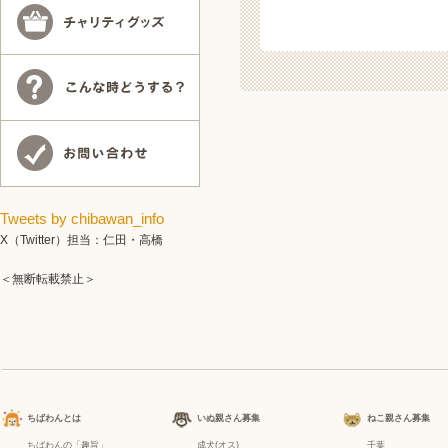
Tweets by chibawan_info
X（Twitter）担当：仁田・高橋
＜無断転載禁止＞
ちばわんとは
いぬ親さん募集
ねこ親さん募集
ちばわんの「趣旨」
成犬(オス)
千葉