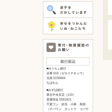
銀行振込
■ゆうちょ銀行
店番 019（ゼロイチキュウ）
当座 0156664
ちばわん
■みずほ銀行
東京中央支店（110）
普通預金 5591921
千葉ワン 担当 小林 美樹
（チバワン タントウ コバヤ