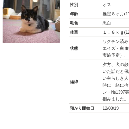
オス
性別
推定８ヶ月(11
年齢
黒白
毛色
１．８ｋｇ(12/
体重
ワクチン済み
エイズ・白血
状態
実施予定）、
夕方、犬の散
いた話だと保
い主らしき人
経緯
時に一緒に捨
ン・№139
掴みました。
12/03/19
預かり開始日