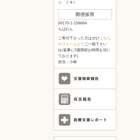
シ ミキ）
郵便振替
00170-1-156664
ちばわん
ご寄付下さった方はぜひ
こちら
のフォームより
ご一報下さい
(お返事に3週間程お時間を頂い
ております)
担当：小林