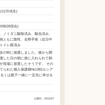
/12月頃生)
08/26現在)
、ノミダニ駆除済み、駆虫済み、
病ともに陰性、去勢手術（近日中
トイレ躾済み
歩の時に保護しました。後から聞
護した日の朝に袋に入れられて飼
が現場に放置したそうです。 その
てられた個人保護猫№1382ルシア
7実るくは親子一緒に一足先に幸せを
公開日：
2015/2/7