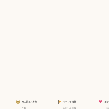
ねこ親さん募集
イベント情報
ボラ
千葉
ちばわん主催
一時