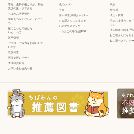
不妊・去勢手術こそが、動物
成犬(メス)
東京
愛護の第一歩である
子犬
神奈川
ちばわん活動報告
個人保護(掲載お手伝い)
埼玉・長野
幸せをつかんだいぬ・ねこた
いぬ親さんになるまで
泊まれる猫カフェ「
ち
コ」
いぬ親申込アンケート
星になった天使たち
個人保護(掲載お手伝
−
わんこの準備編[PDF]
いぬ
・
ねこ
ねこ親さんになるま
迷子情報
ねこ親申込アンケー
ご支援・ご協力をお願いして
います
収支報告
医療支援レポート
支援物資報告
お問い合わせ先一覧