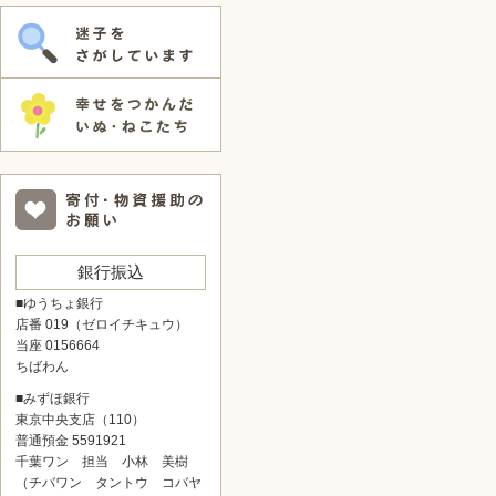
銀行振込
■ゆうちょ銀行
店番 019（ゼロイチキュウ）
当座 0156664
ちばわん
■みずほ銀行
東京中央支店（110）
普通預金 5591921
千葉ワン 担当 小林 美樹
（チバワン タントウ コバヤ