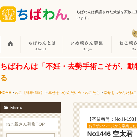
ちばわんは保護された犬猫を家族に
います。
ちばわんは「不妊・去勢手術こそが、動
る
HOME
>
ねこ【詳細情報】
>
幸せをつかんだいぬ・ねこたち
>
幸せをつかんだねこ
【卒業番号：No.H-193
ねこ親さん募集TOP
お手伝いページから卒業した
No1446 空太君