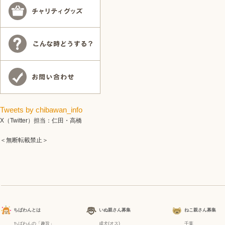
Tweets by chibawan_info
X（Twitter）担当：仁田・高橋
＜無断転載禁止＞
ちばわんとは
いぬ親さん募集
ねこ親さん募集
ちばわんの「趣旨」
成犬(オス)
千葉