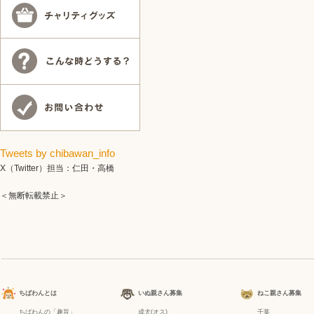
Tweets by chibawan_info
X（Twitter）担当：仁田・高橋
＜無断転載禁止＞
ちばわんとは
いぬ親さん募集
ねこ親さん募集
ちばわんの「趣旨」
成犬(オス)
千葉