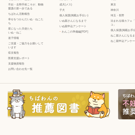
不妊・去勢手術こそが、動物
成犬(メス)
東京
愛護の第一歩である
子犬
神奈川
ちばわん活動報告
個人保護(掲載お手伝い)
埼玉・長野
幸せをつかんだいぬ・ねこた
いぬ親さんになるまで
泊まれる猫カフェ「
ち
コ」
いぬ親申込アンケート
星になった天使たち
個人保護(掲載お手伝
−
わんこの準備編[PDF]
いぬ
・
ねこ
ねこ親さんになるま
迷子情報
ねこ親申込アンケー
ご支援・ご協力をお願いして
います
収支報告
医療支援レポート
支援物資報告
お問い合わせ先一覧