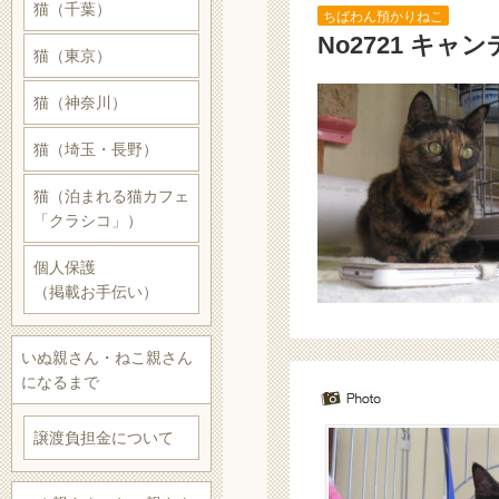
猫（千葉）
ちばわん預かりねこ
No2721 キャ
猫（東京）
猫（神奈川）
猫（埼玉・長野）
猫（泊まれる猫カフェ
「クラシコ」）
個人保護
（掲載お手伝い）
いぬ親さん・ねこ親さん
になるまで
譲渡負担金について