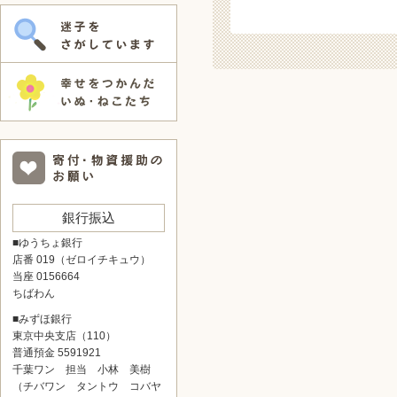
銀行振込
■ゆうちょ銀行
店番 019（ゼロイチキュウ）
当座 0156664
ちばわん
■みずほ銀行
東京中央支店（110）
普通預金 5591921
千葉ワン 担当 小林 美樹
（チバワン タントウ コバヤ