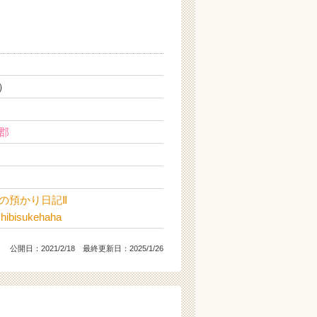
生）
郡
の預かり日記Ⅱ
chibisukehaha
公開日：
2021/2/18
最終更新日：2025/1/26