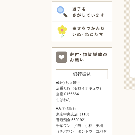
銀行振込
■ゆうちょ銀行
店番 019（ゼロイチキュウ）
当座 0156664
ちばわん
■みずほ銀行
東京中央支店（110）
普通預金 5591921
千葉ワン 担当 小林 美樹
（チバワン タントウ コバヤ