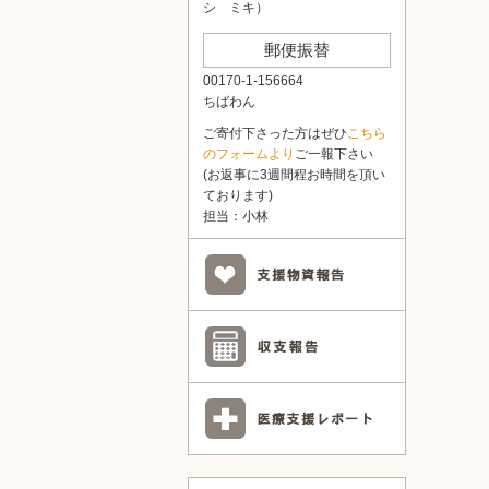
シ ミキ）
郵便振替
00170-1-156664
ちばわん
ご寄付下さった方はぜひ
こちら
のフォームより
ご一報下さい
(お返事に3週間程お時間を頂い
ております)
担当：小林