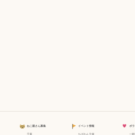
ねこ親さん募集
イベント情報
ボラ
千葉
ちばわん主催
一時