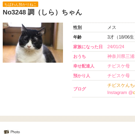
ちばわん預かりねこ
No3248 調（しら）ちゃん
メス
性別
3才（18/06
年齢
24/01/24
家族になった日
神奈川県三浦
おうち
チビスケ母
幸せ配達人
チビスケ母
預かり人
チビスケんち
ブログ
Instagram @