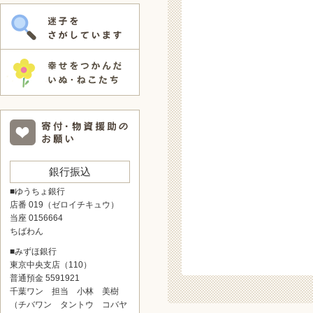
銀行振込
■ゆうちょ銀行
店番 019（ゼロイチキュウ）
当座 0156664
ちばわん
■みずほ銀行
東京中央支店（110）
普通預金 5591921
千葉ワン 担当 小林 美樹
（チバワン タントウ コバヤ