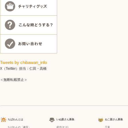
Tweets by chibawan_info
X（Twitter）担当：仁田・高橋
＜無断転載禁止＞
ちばわんとは
いぬ親さん募集
ねこ親さん募集
ちばわんの「趣旨」
成犬(オス)
千葉