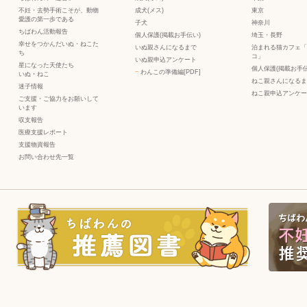
不妊・去勢手術こそが、動物
成犬(メス)
東京
愛護の第一歩である
子犬
神奈川
ちばわん活動報告
個人保護(掲載お手伝い)
埼玉・長野
幸せをつかんだいぬ・ねこた
いぬ親さんになるまで
泊まれる猫カフェ「
ち
コ」
いぬ親申込アンケート
星になった天使たち
個人保護(掲載お手伝
−
わんこの準備編[PDF]
いぬ
・
ねこ
ねこ親さんになるま
迷子情報
ねこ親申込アンケー
ご支援・ご協力をお願いして
います
収支報告
医療支援レポート
支援物資報告
お問い合わせ先一覧