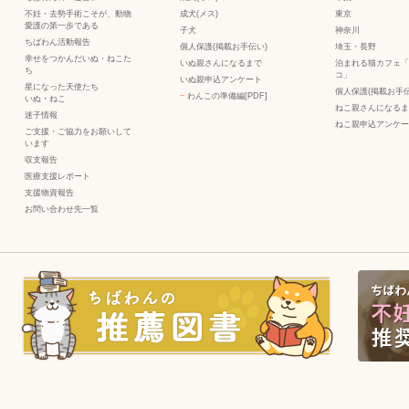
不妊・去勢手術こそが、動物
成犬(メス)
東京
愛護の第一歩である
子犬
神奈川
ちばわん活動報告
個人保護(掲載お手伝い)
埼玉・長野
幸せをつかんだいぬ・ねこた
いぬ親さんになるまで
泊まれる猫カフェ「
ち
コ」
いぬ親申込アンケート
星になった天使たち
個人保護(掲載お手伝
−
わんこの準備編[PDF]
いぬ
・
ねこ
ねこ親さんになるま
迷子情報
ねこ親申込アンケー
ご支援・ご協力をお願いして
います
収支報告
医療支援レポート
支援物資報告
お問い合わせ先一覧