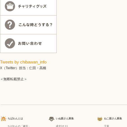
Tweets by chibawan_info
X（Twitter）担当：仁田・高橋
＜無断転載禁止＞
ちばわんとは
いぬ親さん募集
ねこ親さん募集
ちばわんの「趣旨」
成犬(オス)
千葉