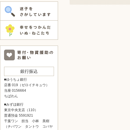
銀行振込
■ゆうちょ銀行
店番 019（ゼロイチキュウ）
当座 0156664
ちばわん
■みずほ銀行
東京中央支店（110）
普通預金 5591921
千葉ワン 担当 小林 美樹
（チバワン タントウ コバヤ