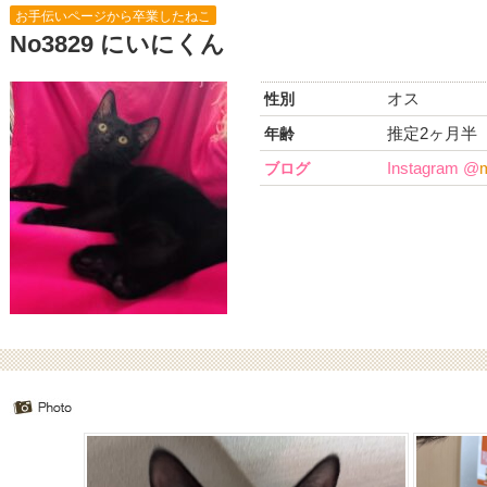
お手伝いページから卒業したねこ
No3829 にいにくん
オス
性別
推定2ヶ月半
年齢
Instagram @
m
ブログ