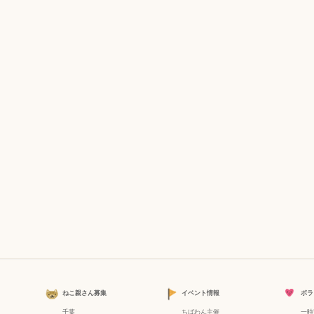
ねこ親さん募集
イベント情報
ボラ
千葉
ちばわん主催
一時