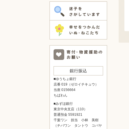
銀行振込
■ゆうちょ銀行
店番 019（ゼロイチキュウ）
当座 0156664
ちばわん
■みずほ銀行
東京中央支店（110）
普通預金 5591921
千葉ワン 担当 小林 美樹
（チバワン タントウ コバヤ