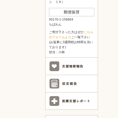
シ ミキ）
郵便振替
00170-1-156664
ちばわん
ご寄付下さった方はぜひ
こちら
のフォームより
ご一報下さい
(お返事に3週間程お時間を頂い
ております)
担当：小林