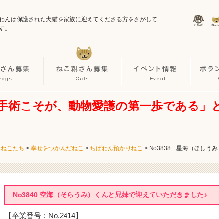
わんは保護された犬猫を家族に迎えてくださる方をさがして
す。
手術こそが、動物愛護の第一歩である」
・ねこたち
>
幸せをつかんだねこ
>
ちばわん預かりねこ
>
No3838 星海（ほしう
No3840 空海（そらうみ）くんと兄妹で迎えていただきました♪
【卒業番号：No.2414】