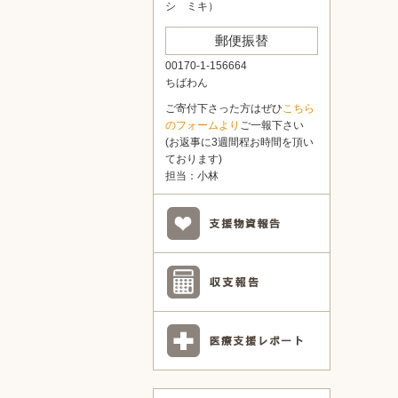
シ ミキ）
郵便振替
00170-1-156664
ちばわん
ご寄付下さった方はぜひ
こちら
のフォームより
ご一報下さい
(お返事に3週間程お時間を頂い
ております)
担当：小林