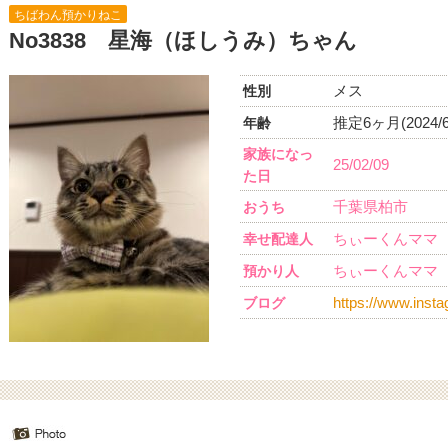
ちばわん預かりねこ
No3838 星海（ほしうみ）ちゃん
メス
性別
推定6ヶ月(2024/6
年齢
家族になっ
25/02/09
た日
千葉県柏市
おうち
ちぃーくんママ
幸せ配達人
ちぃーくんママ
預かり人
https://www.ins
ブログ