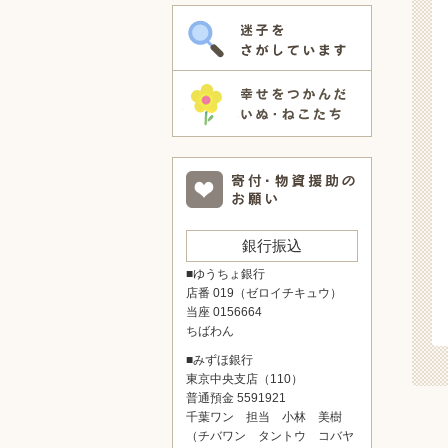
銀行振込
■ゆうちょ銀行
店番 019（ゼロイチキュウ）
当座 0156664
ちばわん
■みずほ銀行
東京中央支店（110）
普通預金 5591921
千葉ワン 担当 小林 美樹
（チバワン タントウ コバヤ