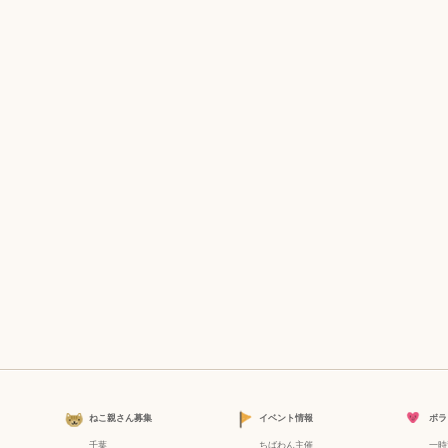
ねこ親さん募集
イベント情報
ボラ
千葉
ちばわん主催
一時