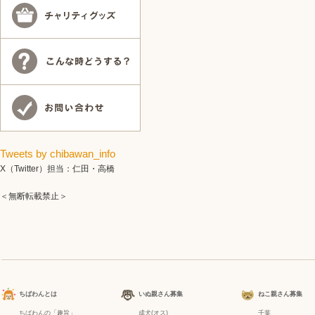
Tweets by chibawan_info
X（Twitter）担当：仁田・高橋
＜無断転載禁止＞
ちばわんとは
いぬ親さん募集
ねこ親さん募集
ちばわんの「趣旨」
成犬(オス)
千葉