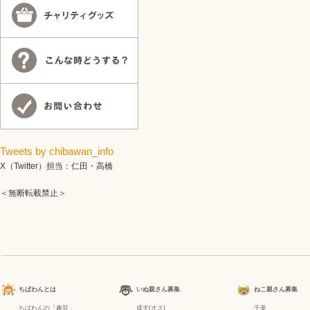
Tweets by chibawan_info
X（Twitter）担当：仁田・高橋
＜無断転載禁止＞
ちばわんとは
いぬ親さん募集
ねこ親さん募集
ちばわんの「趣旨」
成犬(オス)
千葉