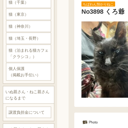
猫（千葉）
ちばわん預かりねこ
No3898 く
猫（東京）
猫（神奈川）
猫（埼玉・長野）
猫（泊まれる猫カフェ
「クラシコ」）
個人保護
（掲載お手伝い）
いぬ親さん・ねこ親さん
になるまで
譲渡負担金について