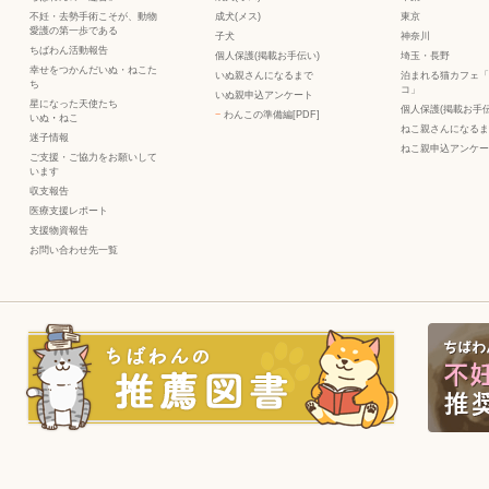
不妊・去勢手術こそが、動物
成犬(メス)
東京
愛護の第一歩である
子犬
神奈川
ちばわん活動報告
個人保護(掲載お手伝い)
埼玉・長野
幸せをつかんだいぬ・ねこた
いぬ親さんになるまで
泊まれる猫カフェ「
ち
コ」
いぬ親申込アンケート
星になった天使たち
個人保護(掲載お手伝
−
わんこの準備編[PDF]
いぬ
・
ねこ
ねこ親さんになるま
迷子情報
ねこ親申込アンケー
ご支援・ご協力をお願いして
います
収支報告
医療支援レポート
支援物資報告
お問い合わせ先一覧