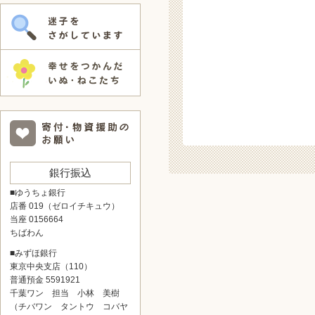
銀行振込
■ゆうちょ銀行
店番 019（ゼロイチキュウ）
当座 0156664
ちばわん
■みずほ銀行
東京中央支店（110）
普通預金 5591921
千葉ワン 担当 小林 美樹
（チバワン タントウ コバヤ