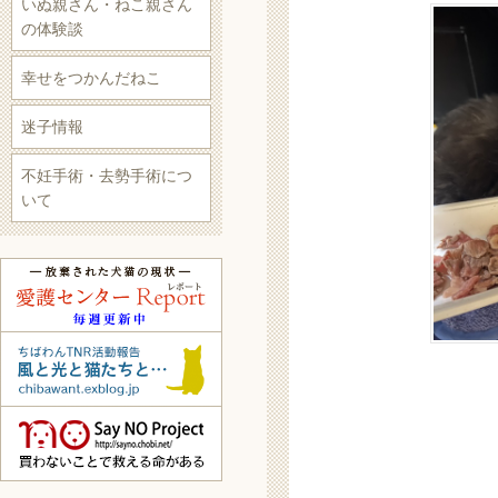
いぬ親さん・ねこ親さん
の体験談
幸せをつかんだねこ
迷子情報
不妊手術・去勢手術につ
いて