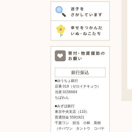
銀行振込
■ゆうちょ銀行
店番 019（ゼロイチキュウ）
当座 0156664
ちばわん
■みずほ銀行
東京中央支店（110）
普通預金 5591921
千葉ワン 担当 小林 美樹
（チバワン タントウ コバヤ