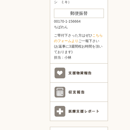
シ ミキ）
郵便振替
00170-1-156664
ちばわん
ご寄付下さった方はぜひ
こちら
のフォームより
ご一報下さい
(お返事に3週間程お時間を頂い
ております)
担当：小林