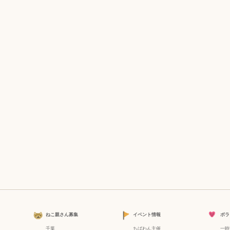
ねこ親さん募集
イベント情報
ボラ
千葉
ちばわん主催
一時