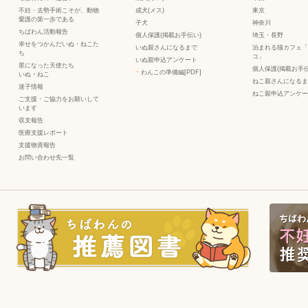
不妊・去勢手術こそが、動物
成犬(メス)
東京
愛護の第一歩である
子犬
神奈川
ちばわん活動報告
個人保護(掲載お手伝い)
埼玉・長野
幸せをつかんだいぬ・ねこた
いぬ親さんになるまで
泊まれる猫カフェ「
ち
コ」
いぬ親申込アンケート
星になった天使たち
個人保護(掲載お手伝
−
わんこの準備編[PDF]
いぬ
・
ねこ
ねこ親さんになるま
迷子情報
ねこ親申込アンケー
ご支援・ご協力をお願いして
います
収支報告
医療支援レポート
支援物資報告
お問い合わせ先一覧