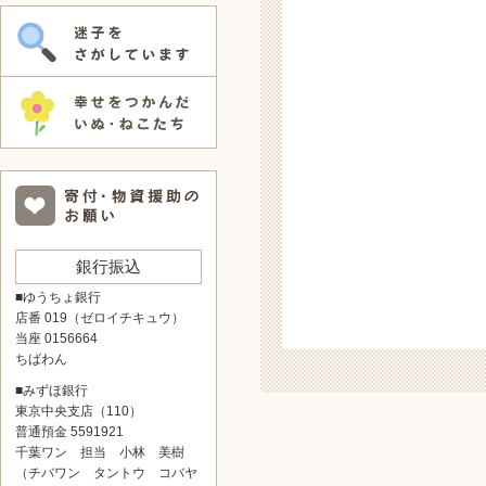
銀行振込
■ゆうちょ銀行
店番 019（ゼロイチキュウ）
当座 0156664
ちばわん
■みずほ銀行
東京中央支店（110）
普通預金 5591921
千葉ワン 担当 小林 美樹
（チバワン タントウ コバヤ