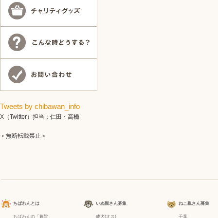
Tweets by chibawan_info
X（Twitter）担当：仁田・高橋
＜無断転載禁止＞
ちばわんとは
いぬ親さん募集
ねこ親さん募集
ちばわんの「趣旨」
成犬(オス)
千葉