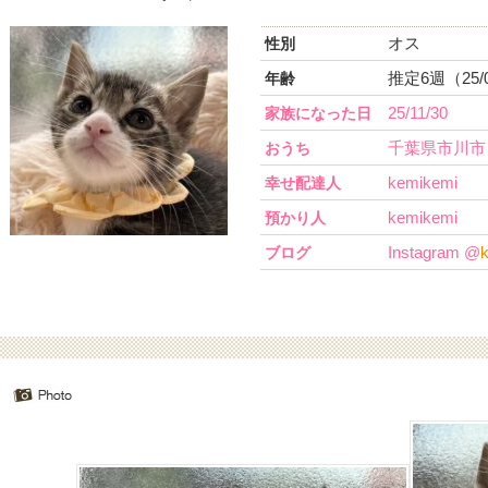
オス
性別
推定6週（25/
年齢
25/11/30
家族になった日
千葉県市川市
おうち
kemikemi
幸せ配達人
kemikemi
預かり人
Instagram @
ブログ