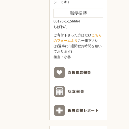
シ ミキ）
郵便振替
00170-1-156664
ちばわん
ご寄付下さった方はぜひ
こちら
のフォームより
ご一報下さい
(お返事に3週間程お時間を頂い
ております)
担当：小林