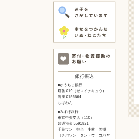
銀行振込
■ゆうちょ銀行
店番 019（ゼロイチキュウ）
当座 0156664
ちばわん
■みずほ銀行
東京中央支店（110）
普通預金 5591921
千葉ワン 担当 小林 美樹
（チバワン タントウ コバヤ