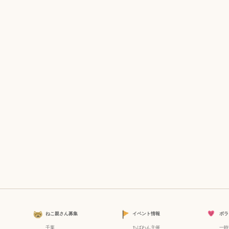
ねこ親さん募集
イベント情報
ボラ
千葉
ちばわん主催
一時