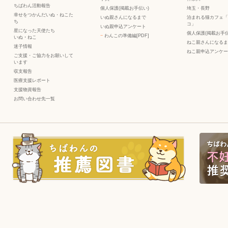
ちばわん活動報告
個人保護(掲載お手伝い)
埼玉・長野
幸せをつかんだいぬ・ねこた
いぬ親さんになるまで
泊まれる猫カフェ「
ち
コ」
いぬ親申込アンケート
星になった天使たち
個人保護(掲載お手伝
−
わんこの準備編[PDF]
いぬ
・
ねこ
ねこ親さんになるま
迷子情報
ねこ親申込アンケー
ご支援・ご協力をお願いして
います
収支報告
医療支援レポート
支援物資報告
お問い合わせ先一覧