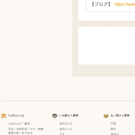
【ブログ】
https://w
ちばわんとは
いぬ親さん募集
ねこ親さん募集
ちばわんの「趣旨」
成犬(オス)
千葉
不妊・去勢手術こそが、動物
成犬(メス)
東京
愛護の第一歩である
子犬
神奈川