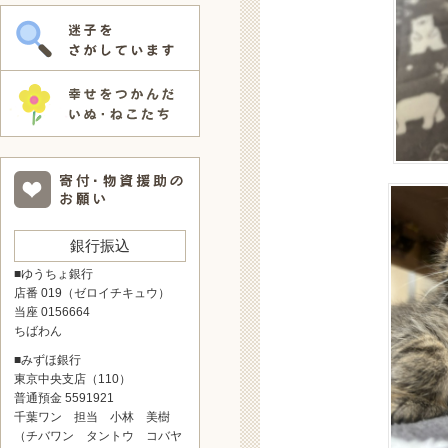
銀行振込
■ゆうちょ銀行
店番 019（ゼロイチキュウ）
当座 0156664
ちばわん
■みずほ銀行
東京中央支店（110）
普通預金 5591921
千葉ワン 担当 小林 美樹
（チバワン タントウ コバヤ