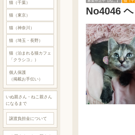
募集停止中【ねこ】
猫（千
猫（千葉）
No4046
猫（東京）
猫（神奈川）
猫（埼玉・長野）
猫（泊まれる猫カフェ
「クラシコ」）
個人保護
（掲載お手伝い）
いぬ親さん・ねこ親さん
になるまで
譲渡負担金について