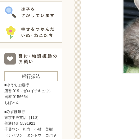
銀行振込
■ゆうちょ銀行
店番 019（ゼロイチキュウ）
当座 0156664
ちばわん
■みずほ銀行
東京中央支店（110）
普通預金 5591921
千葉ワン 担当 小林 美樹
（チバワン タントウ コバヤ