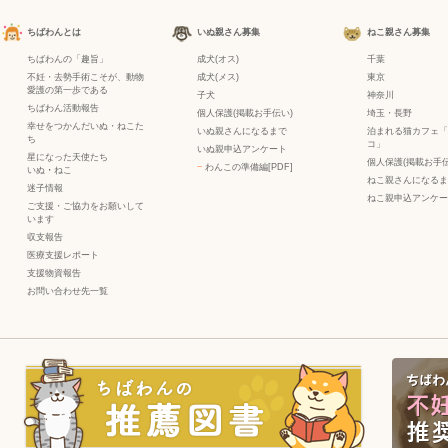
ちばわんとは
いぬ親さん募集
ねこ親さん募集
ちばわんの「趣旨」
成犬(オス)
千葉
不妊・去勢手術こそが、動物
成犬(メス)
東京
愛護の第一歩である
子犬
神奈川
ちばわん活動報告
個人保護(掲載お手伝い)
埼玉・長野
幸せをつかんだいぬ・ねこた
いぬ親さんになるまで
泊まれる猫カフェ「
ち
コ」
いぬ親申込アンケート
星になった天使たち
個人保護(掲載お手伝
−
わんこの準備編[PDF]
いぬ
・
ねこ
ねこ親さんになるま
迷子情報
ねこ親申込アンケー
ご支援・ご協力をお願いして
います
収支報告
医療支援レポート
支援物資報告
お問い合わせ先一覧