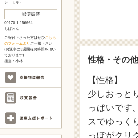
シ ミキ）
郵便振替
00170-1-156664
ちばわん
ご寄付下さった方はぜひ
こちら
のフォームより
ご一報下さい
(お返事に3週間程お時間を頂い
ております)
性格・その
担当：小林
【性格】
少しおっと
っぱいです
スでゆっく
っぽがクリ