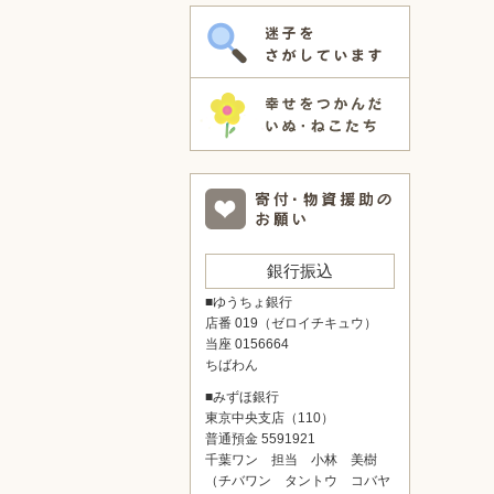
銀行振込
■ゆうちょ銀行
店番 019（ゼロイチキュウ）
当座 0156664
ちばわん
■みずほ銀行
東京中央支店（110）
普通預金 5591921
千葉ワン 担当 小林 美樹
（チバワン タントウ コバヤ