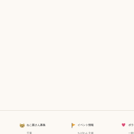
ねこ親さん募集
イベント情報
ボラ
千葉
ちばわん主催
一時