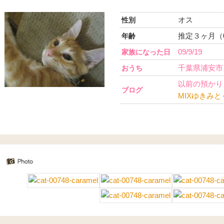
オス
性別
推定３ヶ月（0
年齢
09/9/19
家族になった日
千葉県浦安市
おうち
以前の預かりさん
ブログ
MIXゆきみ