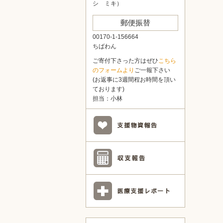
シ ミキ）
郵便振替
00170-1-156664
ちばわん
ご寄付下さった方はぜひ
こちら
のフォームより
ご一報下さい
(お返事に3週間程お時間を頂い
ております)
担当：小林