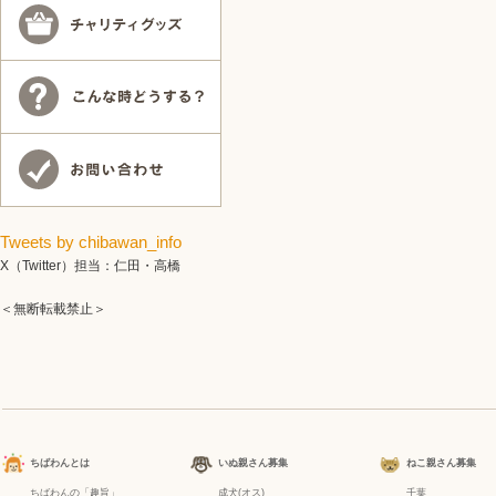
Tweets by chibawan_info
X（Twitter）担当：仁田・高橋
＜無断転載禁止＞
ちばわんとは
いぬ親さん募集
ねこ親さん募集
ちばわんの「趣旨」
成犬(オス)
千葉