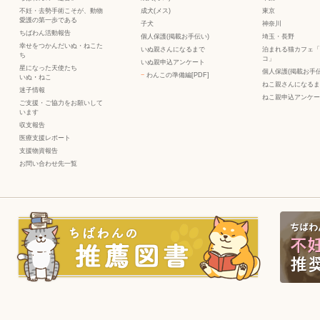
不妊・去勢手術こそが、動物
成犬(メス)
東京
愛護の第一歩である
子犬
神奈川
ちばわん活動報告
個人保護(掲載お手伝い)
埼玉・長野
幸せをつかんだいぬ・ねこた
いぬ親さんになるまで
泊まれる猫カフェ「
ち
コ」
いぬ親申込アンケート
星になった天使たち
個人保護(掲載お手伝
−
わんこの準備編[PDF]
いぬ
・
ねこ
ねこ親さんになるま
迷子情報
ねこ親申込アンケー
ご支援・ご協力をお願いして
います
収支報告
医療支援レポート
支援物資報告
お問い合わせ先一覧