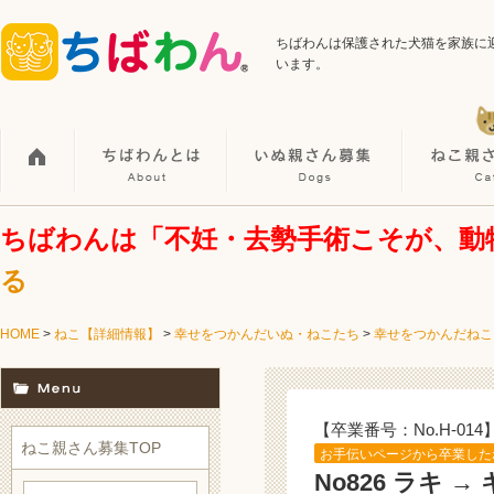
ちばわんは保護された犬猫を家族に
います。
ちばわんは「不妊・去勢手術こそが、動
る
HOME
>
ねこ【詳細情報】
>
幸せをつかんだいぬ・ねこたち
>
幸せをつかんだねこ
【卒業番号：No.H-014
ねこ親さん募集TOP
お手伝いページから卒業した
No826 ラキ 