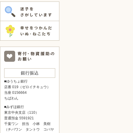
銀行振込
■ゆうちょ銀行
店番 019（ゼロイチキュウ）
当座 0156664
ちばわん
■みずほ銀行
東京中央支店（110）
普通預金 5591921
千葉ワン 担当 小林 美樹
（チバワン タントウ コバヤ