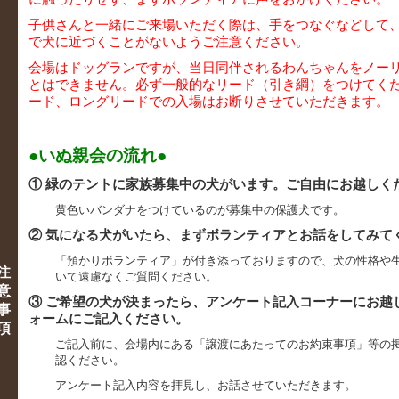
子供さんと一緒にご来場いただく際は、手をつなぐなどして
で犬に近づくことがないようご注意ください。
会場はドッグランですが、当日同伴されるわんちゃんをノー
とはできません。必ず一般的なリード（引き綱）をつけてく
ード、ロングリードでの入場はお断りさせていただきます。
●
いぬ親会の流れ
●
① 緑のテントに家族募集中の犬がいます。ご自由にお越しく
黄色いバンダナをつけているのが募集中の保護犬です。
② 気になる犬がいたら、まずボランティアとお話をしてみて
「預かりボランティア」が付き添っておりますので、犬の性格や
注
いて遠慮なくご質問ください。
意
③ ご希望の犬が決まったら、アンケート記入コーナーにお越
事
ォームにご記入ください。
項
ご記入前に、会場内にある「譲渡にあたってのお約束事項」等の
認ください。
アンケート記入内容を拝見し、お話させていただきます。