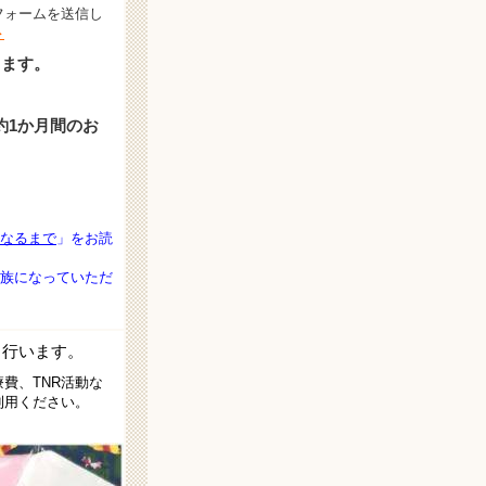
フォームを送信し
ト
きます。
約1か月間のお
なるまで
」をお読
族になっていただ
も行います。
費、TNR活動な
利用ください。