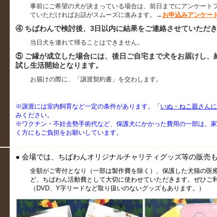
事前にご希望の犬が決まっている場合は、
前日までにアンケート
ていただければお話がスムーズに進みます。→
お申込みアンケー
④ ちばわんで検討後、3日以内に結果をご連絡させていただ
当日犬を連れて帰ることはできません。
⑤ ご縁が成立した場合には、後日ご自宅まで犬をお届けし、
試し生活開始となります。
お届けの際に、「譲渡契約書」を交わします。
※譲渡には室内飼育など一定の条件があります。「
いぬ・ねこ親さんに
みください。
※ワクチン・不妊去勢手術代など、保護犬にかかった費用の一部は、家
く方にもご負担をお願いしています。
● 会場では、ちばわんオリジナルチャリティグッズ等の販売
全額がご寄付となり（一部は製作費を除く）、保護した犬猫の医療
ど、ちばわん活動費として大切に使わせていただきます。ぜひご
（DVD、Y字リードなど取り扱いのないグッズもあります。）