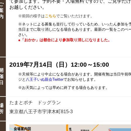
て参加します。予約不要・入場無料ですので、ご見学だけ
ご
お越しください。
案
※前回の様子は
こちら
でご覧いただけます。
内
※ネットによる募集も並行して行っているため、いったん参加を
当日までに取り消しになる場合もあります。
最新の一覧をこのペ
さい。
●「おかか」は都合により参加取り消しになりました。
2019年7月14日（日）12:00～15:00
開
※天候等により中止になる場合があります。開催有無は当日午前8
催
ジと
八王子いぬ親会Twitter
でお知らせします。
日
※お天気によっては早めに終了する場合もあります。
たまとポチ ドッグラン
場
所
東京都八王子市宇津木町815-3