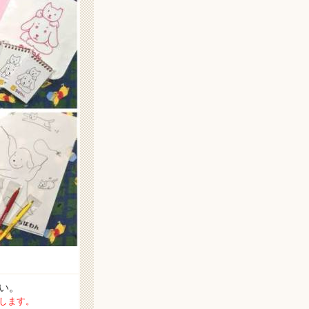
い
。
します。