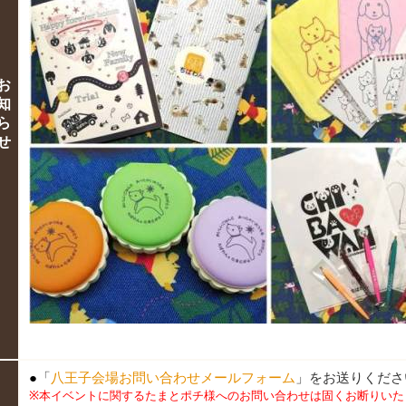
お
知
ら
せ
●
「
八王子会場お問い合わせメールフォーム
」をお送りくださ
※本イベントに関するたまとポチ様へのお問い合わせは固くお断りいた