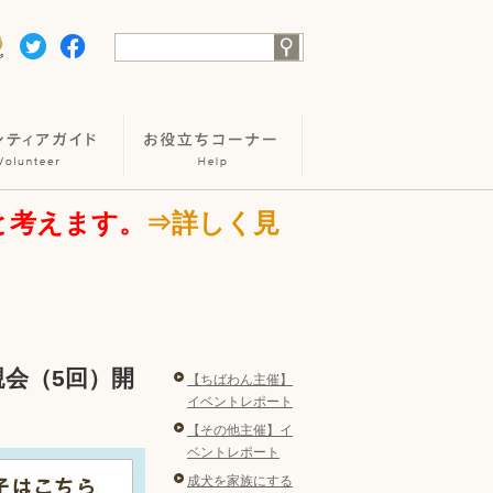
と考えます。
⇒詳しく見
ぬ親会（5回）開
【ちばわん主催】
イベントレポート
【その他主催】イ
ベントレポート
成犬を家族にする