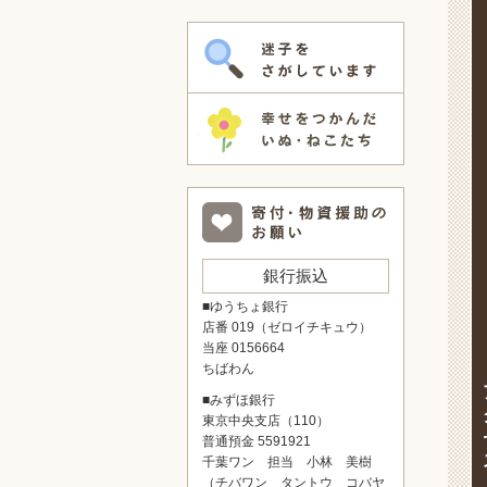
銀行振込
■ゆうちょ銀行
店番 019（ゼロイチキュウ）
当座 0156664
ちばわん
■みずほ銀行
東京中央支店（110）
普通預金 5591921
千葉ワン 担当 小林 美樹
（チバワン タントウ コバヤ