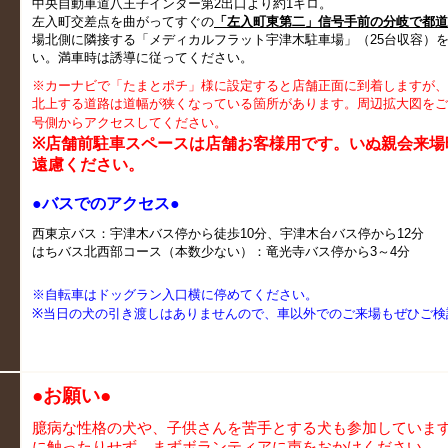
中央自動車道八王子インター第2出口より約1キロ。
左入町交差点を曲がってすぐの
「左入町東第二」信号手前の分岐で都道1
場北側に隣接する「メディカルフラット宇津木駐車場」（25台収容）
い。満車時は誘導に従ってください。
※カーナビで「たまとポチ」様に設定すると店舗正面に到着しますが、
北上する道路は道幅が狭くなっている箇所があります。周辺拡大図をご覧
号側からアクセスしてください。
※店舗前駐車スペースは店舗お客様用です。いぬ親会来場
遠慮ください。
●
バスでのアクセス●
西東京バス：宇津木バス停から徒歩10分、宇津木台バス停から12分
はちバス北西部コース（本数少ない）：竜光寺バス停から3～4分
※自転車はドッグラン入口横に停めてください。
※
当日の犬の引き渡しはありませんので、車以外でのご来場もぜひご検
●
お願い
●
臆病な性格の犬や、子供さんを苦手とする犬も参加していま
に触ったりせず、まずボランティアに声をおかけください。