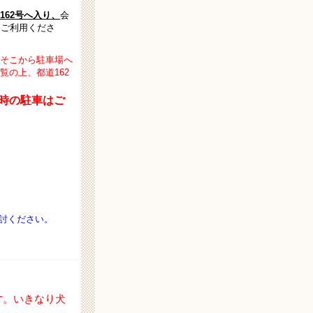
62号へ入り、
会
をご利用くださ
そこから駐車場へ
の上、都道162
時の駐車はご
討ください。
す。いきなり犬