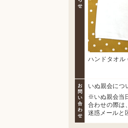
せ
ハンドタオル 
いぬ親会につ
お
問
※いぬ親会当
い
合
合わせの際は
わ
迷惑メールと
せ