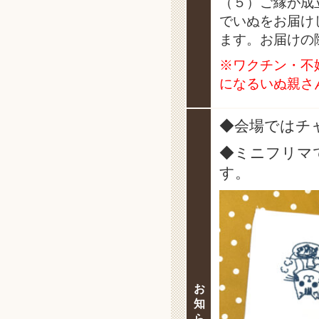
（５）ご縁が成
でいぬをお届け
ます。お届けの
※ワクチン・不
になるいぬ親さ
◆会場ではチ
◆ミニフリマ
す。
お
知
ら