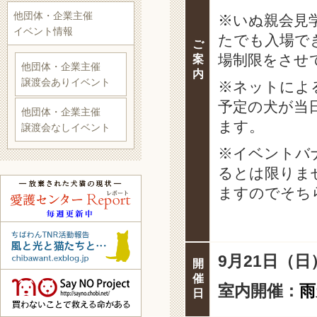
他団体・企業主催
※いぬ親会見
イベント情報
たでも入場で
ご
場制限をさせ
案
他団体・企業主催
内
譲渡会ありイベント
※ネットによ
予定の犬が当
他団体・企業主催
ます。
譲渡会なしイベント
※イベントバ
るとは限りま
ますのでそち
9月21
日（日）
開
催
室内開催：
雨
日