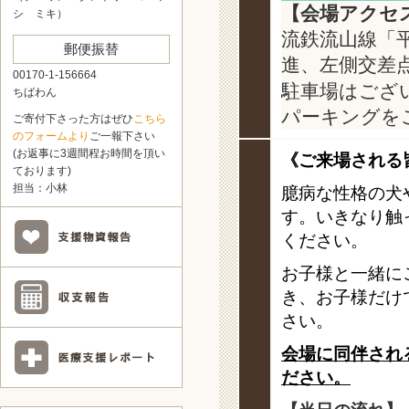
【会場アクセ
シ ミキ）
流鉄流山線「平
郵便振替
進、左側交差
00170-1-156664
駐車場はござ
ちばわん
パーキングを
ご寄付下さった方はぜひ
こちら
のフォームより
ご一報下さい
(お返事に3週間程お時間を頂い
《ご来場される
ております)
担当：小林
臆病な性格の犬
す。いきなり触
ください。
お子様と一緒に
き、お子様だけ
さい。
会場に同伴され
ださい。