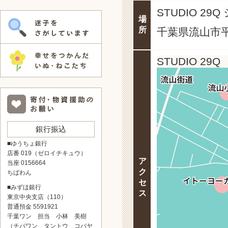
STUDIO 2
場
所
千葉県流山市平和
STUDIO 29Q
銀行振込
■ゆうちょ銀行
店番 019（ゼロイチキュウ）
ア
当座 0156664
ク
ちばわん
セ
■みずほ銀行
ス
東京中央支店（110）
普通預金 5591921
千葉ワン 担当 小林 美樹
（チバワン タントウ コバヤ