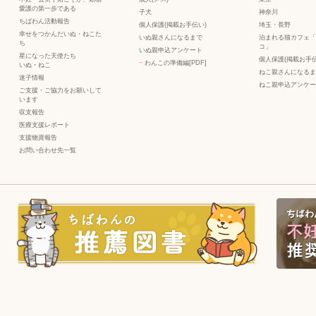
愛護の第一歩である
子犬
神奈川
ちばわん活動報告
個人保護(掲載お手伝い)
埼玉・長野
幸せをつかんだいぬ・ねこた
いぬ親さんになるまで
泊まれる猫カフェ「
ち
コ」
いぬ親申込アンケート
星になった天使たち
個人保護(掲載お手伝
−
わんこの準備編[PDF]
いぬ
・
ねこ
ねこ親さんになるま
迷子情報
ねこ親申込アンケー
ご支援・ご協力をお願いして
います
収支報告
医療支援レポート
支援物資報告
お問い合わせ先一覧