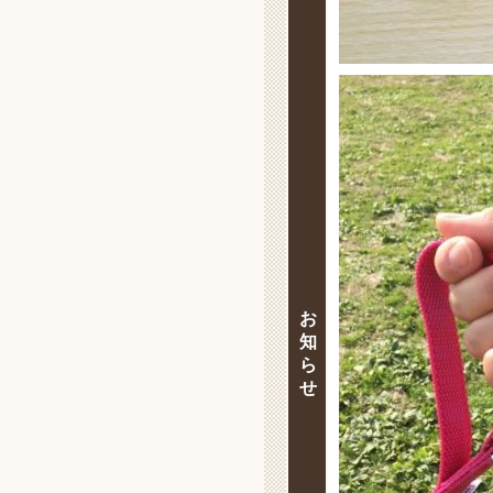
お
知
ら
せ