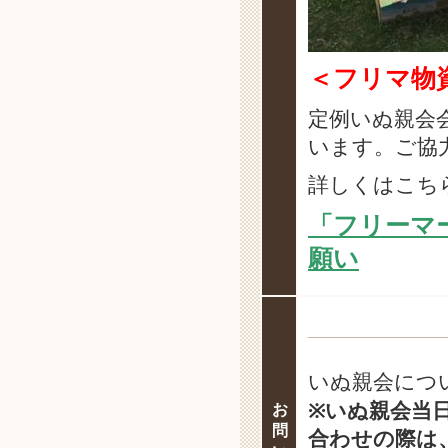
＜フリマ物
定例いぬ親会
います。ご協
詳しくはこち
「フリーマ
願い
いぬ親会につ
※いぬ親会当
お
問
合わせの際は