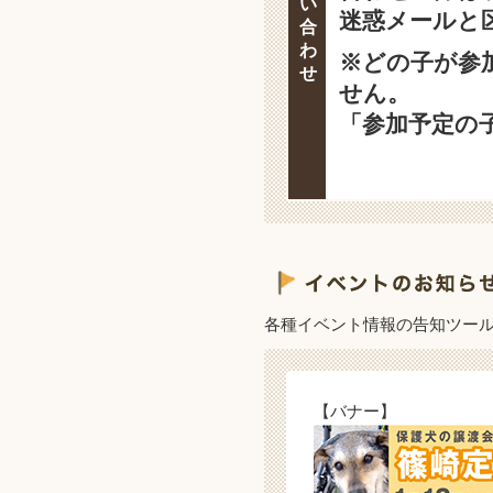
い
迷惑メールと
合
わ
※どの子が参
せ
せん。
「参加予定の
各種イベント情報の告知ツー
【バナー】