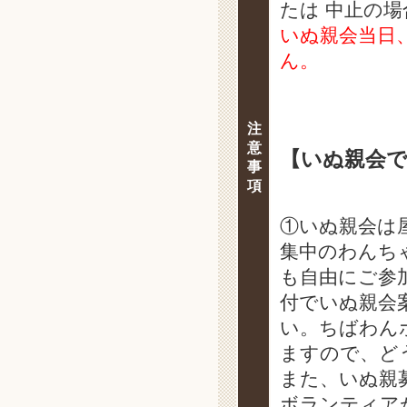
たは 中止の
いぬ親会当日
ん。
注
意
【いぬ親会
事
項
①いぬ親会は
集中のわんち
も自由にご参
付でいぬ親会
い。ちばわん
ますので、ど
また、いぬ親
ボランティア