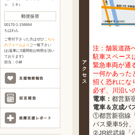
シ ミキ）
郵便振替
00170-1-156664
ちばわん
ご寄付下さった方はぜひ
こちら
のフォームより
ご一報下さい
注：舗装道路
(お返事に3週間程お時間を頂い
駐車スペース
ております)
ア
担当：小林
緊急車両が通
ク
一何かあった
セ
招く恐れにな
ス
必ず、川沿い
電車：
都営新
電車＆京成バ
①都営新宿線
バス乗車5分、
②JR総武線「