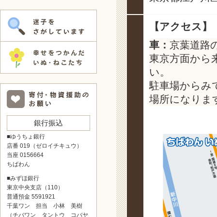
【アクセス】
車：
京葉道路
東京方面から
い。
駐車場からみ
場所になりま
銀行振込
■ゆうちょ銀行
店番 019（ゼロイチキュウ）
当座 0156664
ちばわん
■みずほ銀行
東京中央支店（110）
普通預金 5591921
千葉ワン 担当 小林 美樹
（チバワン タントウ コバヤ