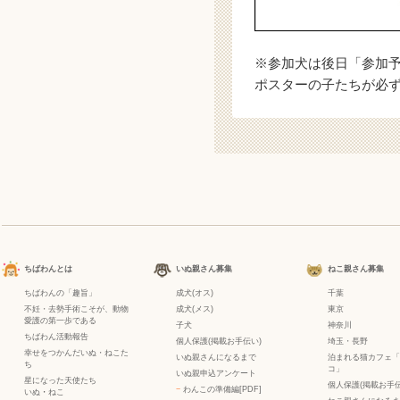
※参加犬は後日「参加
ポスターの子たちが必
ちばわんとは
いぬ親さん募集
ねこ親さん募集
ちばわんの「趣旨」
成犬(オス)
千葉
不妊・去勢手術こそが、動物
成犬(メス)
東京
愛護の第一歩である
子犬
神奈川
ちばわん活動報告
個人保護(掲載お手伝い)
埼玉・長野
幸せをつかんだいぬ・ねこた
いぬ親さんになるまで
泊まれる猫カフェ「
ち
コ」
いぬ親申込アンケート
星になった天使たち
個人保護(掲載お手伝
−
わんこの準備編[PDF]
いぬ
・
ねこ