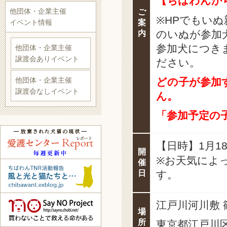
【ちばわんか
他団体・企業主催
ご
※HPでもい
イベント情報
案
のいぬが参加
内
参加犬につき
他団体・企業主催
譲渡会ありイベント
ださい。
他団体・企業主催
どの子が参加
譲渡会なしイベント
ん。
「参加予定の
【日時】1月1
開
※お天気によ
催
日
す。
江戸川河川敷 
場
所
東京都江戸川