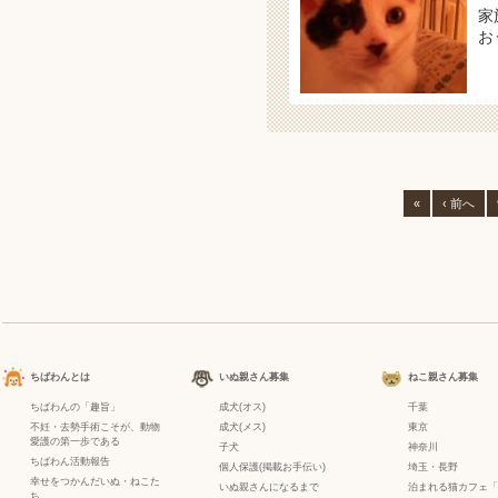
家
お
«
‹ 前へ
ちばわんとは
いぬ親さん募集
ねこ親さん募集
ちばわんの「趣旨」
成犬(オス)
千葉
不妊・去勢手術こそが、動物
成犬(メス)
東京
愛護の第一歩である
子犬
神奈川
ちばわん活動報告
個人保護(掲載お手伝い)
埼玉・長野
幸せをつかんだいぬ・ねこた
いぬ親さんになるまで
泊まれる猫カフェ「
ち