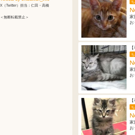
ち
X（Twitter）担当：仁田・高橋
N
家
＜無断転載禁止＞
お
【
ち
N
家
お
【
ち
N
家
お