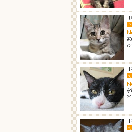
【
ち
N
家
お
【
ち
N
家
お
【
ち