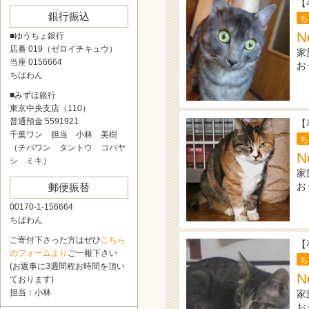
【
銀行振込
ち
■ゆうちょ銀行
店番 019（ゼロイチキュウ）
家
当座 0156664
お
ちばわん
■みずほ銀行
東京中央支店（110）
普通預金 5591921
【
千葉ワン 担当 小林 美樹
ち
（チバワン タントウ コバヤ
N
シ ミキ）
家
お
郵便振替
00170-1-156664
ちばわん
ご寄付下さった方はぜひ
こちら
【
のフォームより
ご一報下さい
ち
(お返事に3週間程お時間を頂い
N
ております)
担当：小林
家
お