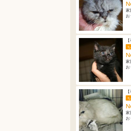
N
家
お
【
ち
N
家
お
【
ち
N
家
お