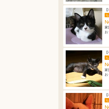
【
ち
N
家
お
【
ち
N
家
お
【
ち
N