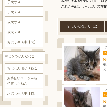
皆様からの暖かい応援、励
子犬オス
これからは、いっぱいの愛
子犬メス
成犬オス
ちばわん預かりねこ
成犬メス
お試し生活中【犬】
【
ち
幸せをつかんだねこ
N
家
ちばわん預かりねこ
お
お手伝いページから
卒業したねこ
【
お試し生活中【猫】
ち
N
家