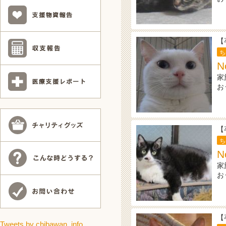
【
ち
N
家
お
【
ち
N
家
お
【
Tweets by chibawan_info