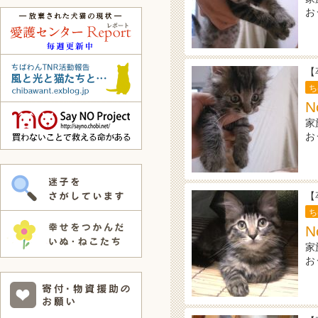
お
【
ち
N
家
お
【
ち
N
家
お