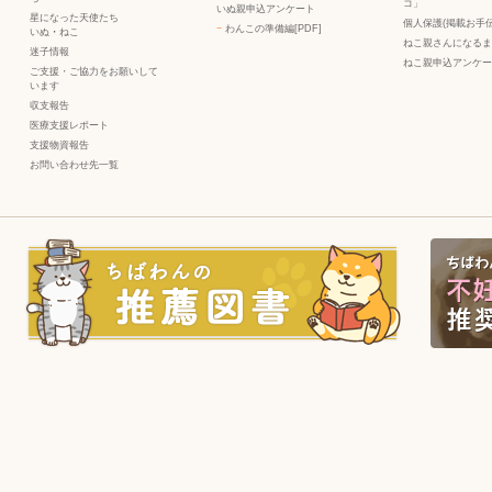
コ」
いぬ親申込アンケート
星になった天使たち
個人保護(掲載お手伝
−
わんこの準備編[PDF]
いぬ
・
ねこ
ねこ親さんになるま
迷子情報
ねこ親申込アンケー
ご支援・ご協力をお願いして
います
収支報告
医療支援レポート
支援物資報告
お問い合わせ先一覧