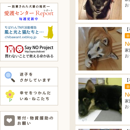
お
【
幸
N
家
お
【
幸
N
家
お