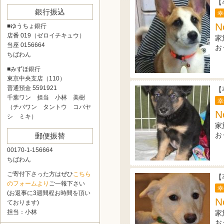
【
銀行振込
幸
N
■ゆうちょ銀行
店番 019（ゼロイチキュウ）
家
当座 0156664
お
ちばわん
■みずほ銀行
東京中央支店（110）
普通預金 5591921
【
千葉ワン 担当 小林 美樹
幸
（チバワン タントウ コバヤ
N
シ ミキ）
家
お
郵便振替
00170-1-156664
ちばわん
ご寄付下さった方はぜひ
こちら
【
のフォームより
ご一報下さい
幸
(お返事に3週間程お時間を頂い
N
ております)
担当：小林
家
お