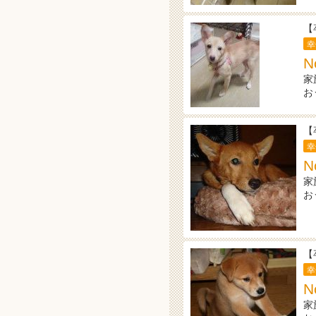
【
幸
N
家
お
【
幸
N
家
お
【
幸
N
家