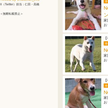
幸
X（Twitter）担当：仁田・高橋
N
＜無断転載禁止＞
家
お
【
幸
N
家
お
【
幸
N
家
お