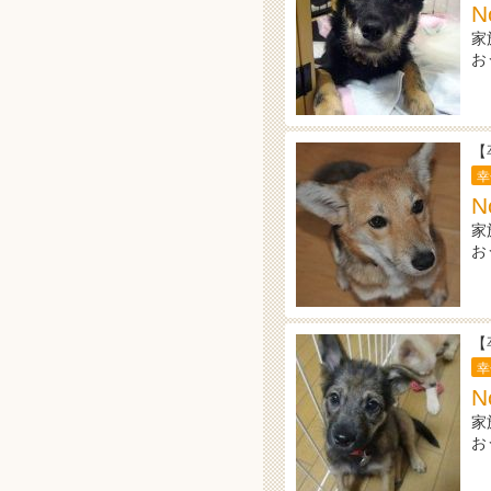
N
家
お
【
幸
N
家
お
【
幸
N
家
お