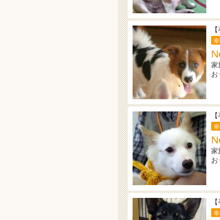
【
幸
N
家
お
【
幸
N
家
お
【
幸