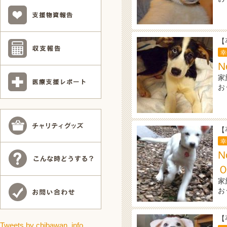
【
幸
N
家
お
【
幸
家
お
【
Tweets by chibawan_info