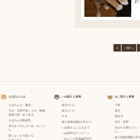
お
«
‹ 前へ
ちばわんとは
いぬ親さん募集
ねこ親さん募集
ちばわんの「趣旨」
成犬(オス)
千葉
不妊・去勢手術こそが、動物
成犬(メス)
東京
愛護の第一歩である
子犬
神奈川
ちばわん活動報告
個人保護(掲載お手伝い)
埼玉・長野
幸せをつかんだいぬ・ねこた
いぬ親さんになるまで
泊まれる猫カフェ「
ち
コ」
いぬ親申込アンケート
星になった天使たち
個人保護(掲載お手伝
−
わんこの準備編[PDF]
いぬ
・
ねこ