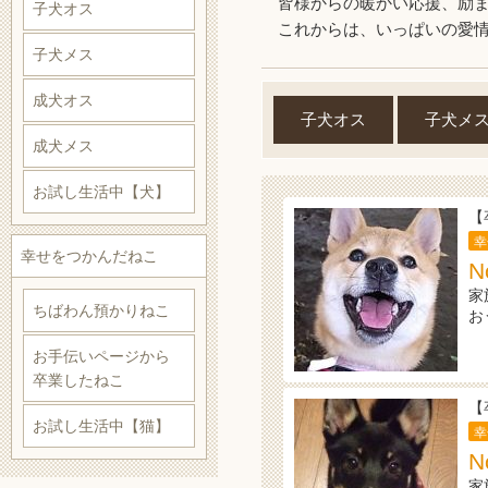
皆様からの暖かい応援、励
子犬オス
これからは、いっぱいの愛
子犬メス
成犬オス
子犬オス
子犬メ
成犬メス
お試し生活中【犬】
【
幸
幸せをつかんだねこ
N
家
ちばわん預かりねこ
お
お手伝いページから
卒業したねこ
【
お試し生活中【猫】
幸
N
家