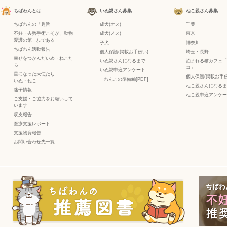
ちばわんとは
いぬ親さん募集
ねこ親さん募集
ちばわんの「趣旨」
成犬(オス)
千葉
不妊・去勢手術こそが、動物
成犬(メス)
東京
愛護の第一歩である
子犬
神奈川
ちばわん活動報告
個人保護(掲載お手伝い)
埼玉・長野
幸せをつかんだいぬ・ねこた
いぬ親さんになるまで
泊まれる猫カフェ「
ち
コ」
いぬ親申込アンケート
星になった天使たち
個人保護(掲載お手伝
−
わんこの準備編[PDF]
いぬ
・
ねこ
ねこ親さんになるま
迷子情報
ねこ親申込アンケー
ご支援・ご協力をお願いして
います
収支報告
医療支援レポート
支援物資報告
お問い合わせ先一覧