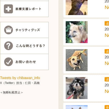
20
N
成
20
N
成
20
N
Tweets by chibawan_info
成
X（Twitter）担当：仁田・高橋
20
N
＜無断転載禁止＞
幸