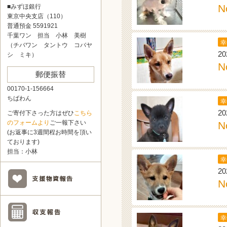
N
■みずほ銀行
東京中央支店（110）
普通預金 5591921
千葉ワン 担当 小林 美樹
幸
（チバワン タントウ コバヤ
20
シ ミキ）
N
郵便振替
00170-1-156664
ちばわん
幸
20
ご寄付下さった方はぜひ
こちら
のフォームより
ご一報下さい
N
(お返事に3週間程お時間を頂い
ております)
担当：小林
幸
20
N
幸