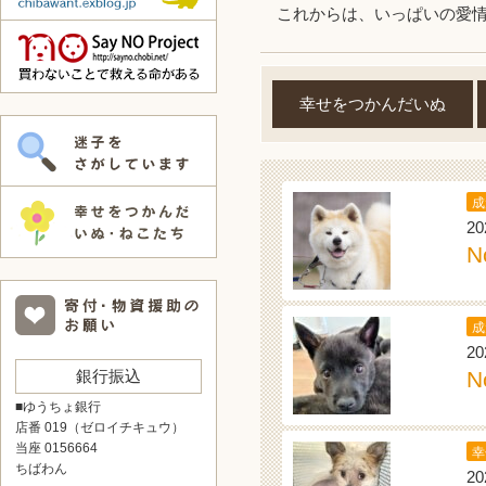
これからは、いっぱいの愛
幸せをつかんだいぬ
成
20
N
成
20
銀行振込
N
■ゆうちょ銀行
店番 019（ゼロイチキュウ）
当座 0156664
幸
ちばわん
20