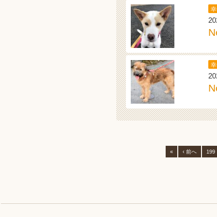
幸
20
N
幸
20
N
«
‹ 前へ
199