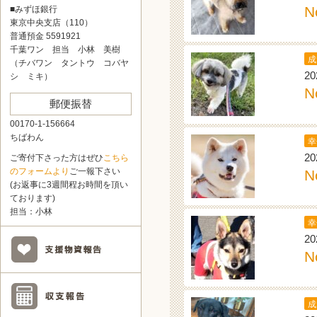
N
■みずほ銀行
東京中央支店（110）
普通預金 5591921
千葉ワン 担当 小林 美樹
成
（チバワン タントウ コバヤ
20
シ ミキ）
N
郵便振替
00170-1-156664
ちばわん
幸
20
ご寄付下さった方はぜひ
こちら
のフォームより
ご一報下さい
N
(お返事に3週間程お時間を頂い
ております)
担当：小林
幸
20
N
成