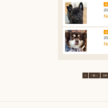
幸
20
N
幸
20
N
«
‹ 前へ
198