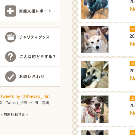
20
N
幸
20
N
幸
20
N
Tweets by chibawan_info
成
X（Twitter）担当：仁田・高橋
20
N
＜無断転載禁止＞
幸