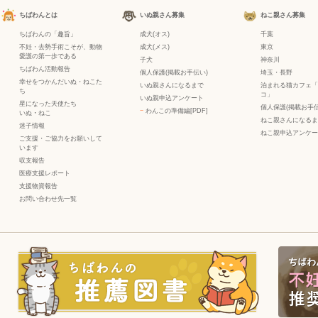
ちばわんとは
いぬ親さん募集
ねこ親さん募集
ちばわんの「趣旨」
成犬(オス)
千葉
不妊・去勢手術こそが、動物
成犬(メス)
東京
愛護の第一歩である
子犬
神奈川
ちばわん活動報告
個人保護(掲載お手伝い)
埼玉・長野
幸せをつかんだいぬ・ねこた
いぬ親さんになるまで
泊まれる猫カフェ「
ち
コ」
いぬ親申込アンケート
星になった天使たち
個人保護(掲載お手伝
−
わんこの準備編[PDF]
いぬ
・
ねこ
ねこ親さんになるま
迷子情報
ねこ親申込アンケー
ご支援・ご協力をお願いして
います
収支報告
医療支援レポート
支援物資報告
お問い合わせ先一覧