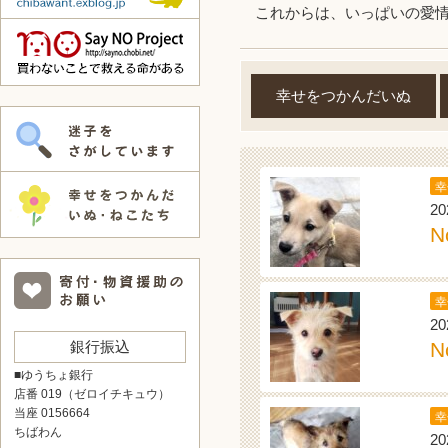
これからは、いっぱいの愛
幸せをつかんだいぬ
幸
20
N
幸
20
銀行振込
N
■ゆうちょ銀行
店番 019（ゼロイチキュウ）
当座 0156664
幸
ちばわん
20