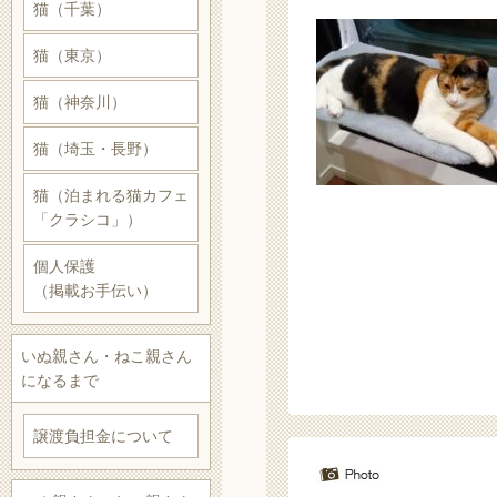
猫（千葉）
猫（東京）
猫（神奈川）
猫（埼玉・長野）
猫（泊まれる猫カフェ
「クラシコ」）
個人保護
（掲載お手伝い）
いぬ親さん・ねこ親さん
になるまで
譲渡負担金について