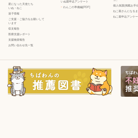
いぬ親申込アンケート
星になった天使たち
個人保護(掲載お手伝
−
わんこの準備編[PDF]
いぬ
・
ねこ
ねこ親さんになるま
迷子情報
ねこ親申込アンケー
ご支援・ご協力をお願いして
います
収支報告
医療支援レポート
支援物資報告
お問い合わせ先一覧