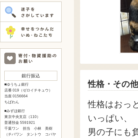
銀行振込
性格・その
■ゆうちょ銀行
店番 019（ゼロイチキュウ）
当座 0156664
性格はおっ
ちばわん
■みずほ銀行
いっぱい、
東京中央支店（110）
普通預金 5591921
千葉ワン 担当 小林 美樹
男の子にも
（チバワン タントウ コバヤ