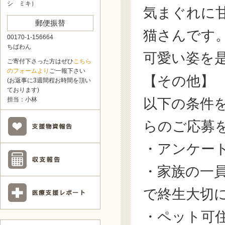
シ ミキ）
気まぐれに
郵便振替
猫さんです
00170-1-156664
ちばわん
可愛い姿を
ご寄付下さった方はぜひ
こちら
のフォームより
ご一報下さい
【その他】
(お返事に3週間程お時間を頂い
ております)
以下の条件
担当：小林
らのご応募
・アンケー
・
家族の一
で終生大切
・ペット可