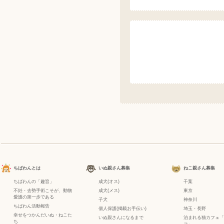
ちばわんとは
いぬ親さん募集
ねこ親さん募集
ちばわんの「趣旨」
成犬(オス)
千葉
不妊・去勢手術こそが、動物
成犬(メス)
東京
愛護の第一歩である
子犬
神奈川
ちばわん活動報告
個人保護(掲載お手伝い)
埼玉・長野
幸せをつかんだいぬ・ねこた
いぬ親さんになるまで
泊まれる猫カフェ「
ち
コ」