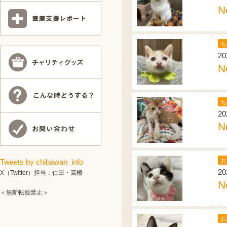
N
ち
20
N
ち
20
N
お
Tweets by chibawan_info
20
X（Twitter）担当：仁田・高橋
N
＜無断転載禁止＞
お