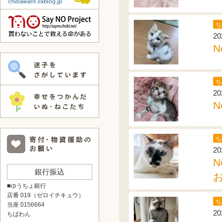
ち
20
N
ち
20
N
ち
20
銀行振込
■ゆうちょ銀行
店番 019（ゼロイチキュウ）
ち
当座 0156664
20
ちばわん