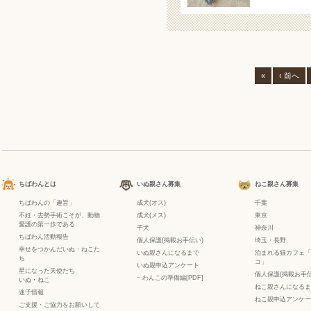
«
‹ 前へ
ちばわんとは
いぬ親さん募集
ねこ親さん募集
ちばわんの「趣旨」
成犬(オス)
千葉
不妊・去勢手術こそが、動物
成犬(メス)
東京
愛護の第一歩である
子犬
神奈川
ちばわん活動報告
個人保護(掲載お手伝い)
埼玉・長野
幸せをつかんだいぬ・ねこた
いぬ親さんになるまで
泊まれる猫カフェ「
ち
コ」
いぬ親申込アンケート
星になった天使たち
個人保護(掲載お手伝
−
わんこの準備編[PDF]
いぬ
・
ねこ
ねこ親さんになるま
迷子情報
ねこ親申込アンケー
ご支援・ご協力をお願いして