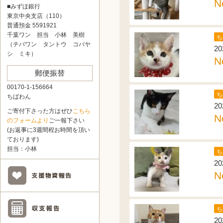
N
■みずほ銀行
東京中央支店（110）
普通預金 5591921
千葉ワン 担当 小林 美樹
ち
（チバワン タントウ コバヤ
20
シ ミキ）
N
郵便振替
00170-1-156664
ち
ちばわん
20
ご寄付下さった方はぜひ
こちら
N
のフォームより
ご一報下さい
(お返事に3週間程お時間を頂い
ております)
担当：小林
ち
20
N
ち
20