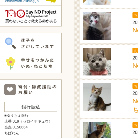
ち
20
N
お
20
N
ち
20
銀行振込
■ゆうちょ銀行
店番 019（ゼロイチキュウ）
ち
当座 0156664
20
ちばわん