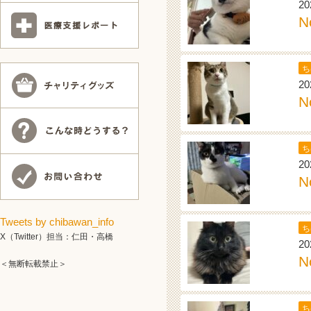
20
N
ち
20
N
ち
20
N
Tweets by chibawan_info
ち
X（Twitter）担当：仁田・高橋
20
N
＜無断転載禁止＞
ち