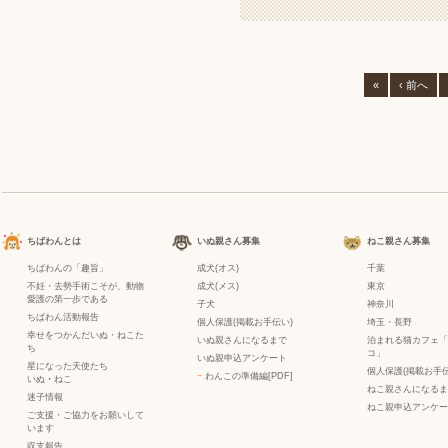
«
‹ 前へ
ちばわんとは
いぬ親さん募集
ねこ親さん募集
ちばわんの「趣旨」
成犬(オス)
千葉
不妊・去勢手術こそが、動物
成犬(メス)
東京
愛護の第一歩である
子犬
神奈川
ちばわん活動報告
個人保護(掲載お手伝い)
埼玉・長野
幸せをつかんだいぬ・ねこた
いぬ親さんになるまで
泊まれる猫カフェ「
ち
コ」
いぬ親申込アンケート
星になった天使たち
個人保護(掲載お手伝
−
わんこの準備編[PDF]
いぬ
・
ねこ
ねこ親さんになるま
迷子情報
ねこ親申込アンケー
ご支援・ご協力をお願いして
います
収支報告