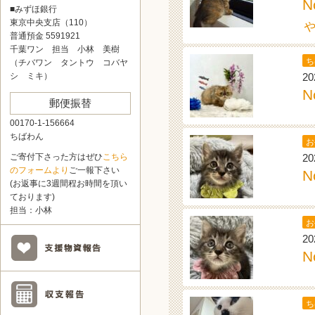
■みずほ銀行
東京中央支店（110）
普通預金 5591921
千葉ワン 担当 小林 美樹
ち
（チバワン タントウ コバヤ
20
シ ミキ）
N
郵便振替
00170-1-156664
ちばわん
お
20
ご寄付下さった方はぜひ
こちら
のフォームより
ご一報下さい
N
(お返事に3週間程お時間を頂い
ております)
担当：小林
お
20
N
ち