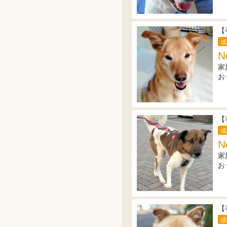
【
成
N
家
お
【
成
N
家
お
【
成