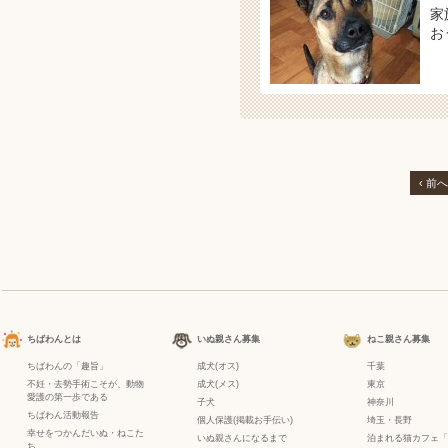
家
お
‹ 前へ
ちばわんとは
いぬ親さん募集
ねこ親さん募集
ちばわんの「趣旨」
成犬(オス)
千葉
不妊・去勢手術こそが、動物
成犬(メス)
東京
愛護の第一歩である
子犬
神奈川
ちばわん活動報告
個人保護(掲載お手伝い)
埼玉・長野
幸せをつかんだいぬ・ねこた
いぬ親さんになるまで
泊まれる猫カフェ「
ち