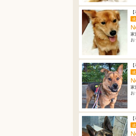
【
成
N
家
お
【
成
N
家
お
【
成
N