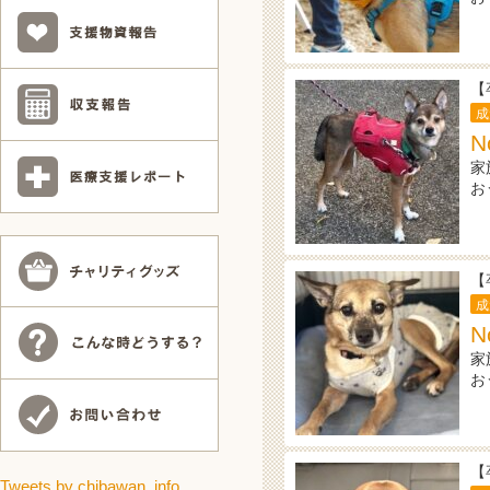
【
成
N
家
お
【
成
N
家
お
【
Tweets by chibawan_info