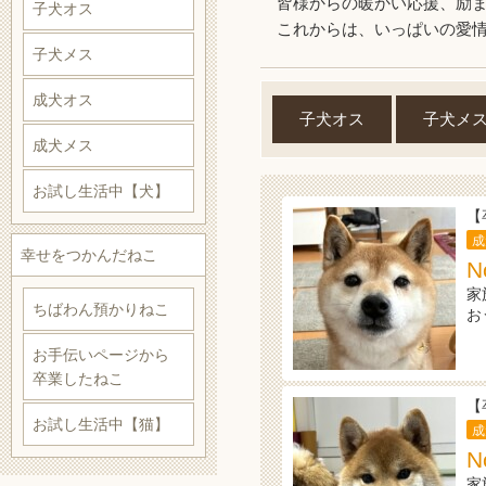
皆様からの暖かい応援、励
子犬オス
これからは、いっぱいの愛
子犬メス
成犬オス
子犬オス
子犬メ
成犬メス
お試し生活中【犬】
【
成
幸せをつかんだねこ
N
家
ちばわん預かりねこ
お
お手伝いページから
卒業したねこ
【
お試し生活中【猫】
成
N
家