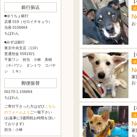
【
銀行振込
成
N
■ゆうちょ銀行
店番 019（ゼロイチキュウ）
お
当座 0156664
ちばわん
■みずほ銀行
東京中央支店（110）
普通預金 5591921
【
千葉ワン 担当 小林 美樹
成
（チバワン タントウ コバヤ
N
シ ミキ）
家
お
郵便振替
00170-1-156664
ちばわん
ご寄付下さった方はぜひ
こちら
【
のフォームより
ご一報下さい
成
(お返事に3週間程お時間を頂い
ております)
担当：小林
家
お