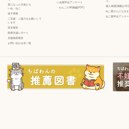
コ」
いぬ親申込アンケート
星になった天使たち
個人保護(掲載お手伝
−
わんこの準備編[PDF]
いぬ
・
ねこ
ねこ親さんになるま
迷子情報
ねこ親申込アンケー
ご支援・ご協力をお願いして
います
収支報告
医療支援レポート
支援物資報告
お問い合わせ先一覧