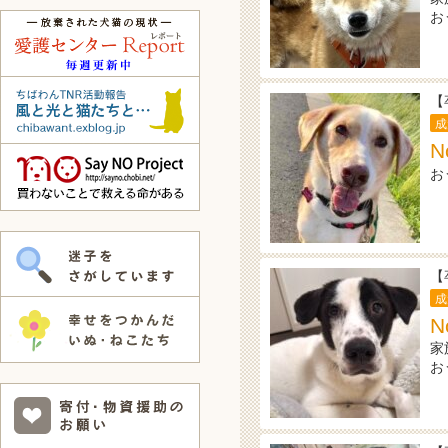
お
【
成
N
お
【
成
N
家
お