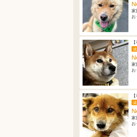
N
家
お
【
成
N
家
お
【
成
N
家
お