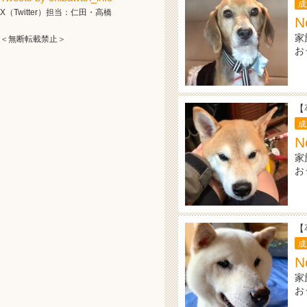
成
X（Twitter）担当：仁田・高橋
N
家
＜無断転載禁止＞
お
【
成
N
家
お
【
成
N
家
お