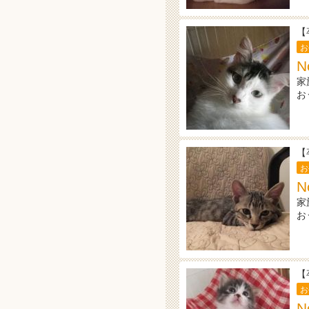
【
お
N
家
お
【
お
N
家
お
【
お
N