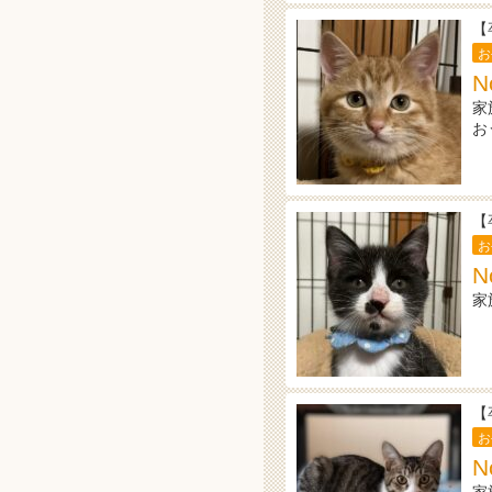
【
お
N
家
お
【
お
N
家
【
お
N