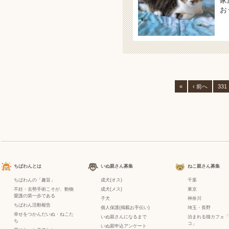
家
お
«
‹ 前へ
331
ちばわんとは
いぬ親さん募集
ねこ親さん募集
ちばわんの「趣旨」
成犬(オス)
千葉
不妊・去勢手術こそが、動物
成犬(メス)
東京
愛護の第一歩である
子犬
神奈川
ちばわん活動報告
個人保護(掲載お手伝い)
埼玉・長野
幸せをつかんだいぬ・ねこた
いぬ親さんになるまで
泊まれる猫カフェ「
ち
コ」
いぬ親申込アンケート