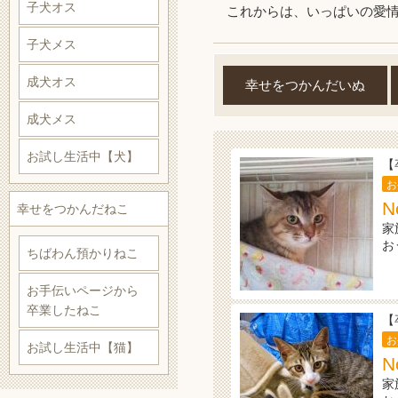
子犬オス
これからは、いっぱいの愛
子犬メス
成犬オス
幸せをつかんだいぬ
成犬メス
お試し生活中【犬】
【
お
N
幸せをつかんだねこ
家
お
ちばわん預かりねこ
お手伝いページから
卒業したねこ
【
お
お試し生活中【猫】
N
家