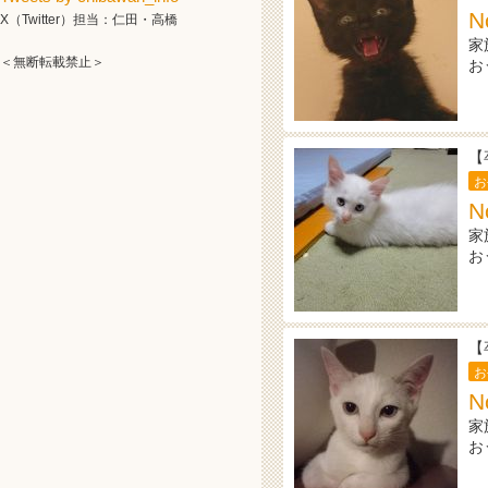
N
X（Twitter）担当：仁田・高橋
家
＜無断転載禁止＞
お
【
お
N
家
お
【
お
N
家
お