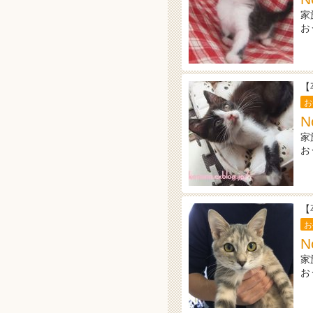
家
お
【
お
N
家
お
【
お
N
家
お