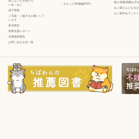
星になった天使たち
個人保護(掲載お手伝
−
わんこの準備編[PDF]
いぬ
・
ねこ
ねこ親さんになるま
迷子情報
ねこ親申込アンケー
ご支援・ご協力をお願いして
います
収支報告
医療支援レポート
支援物資報告
お問い合わせ先一覧