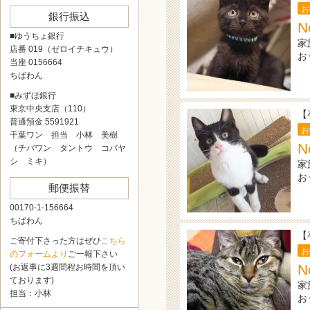
お
銀行振込
N
■ゆうちょ銀行
家
店番 019（ゼロイチキュウ）
お
当座 0156664
ちばわん
■みずほ銀行
東京中央支店（110）
【
普通預金 5591921
お
千葉ワン 担当 小林 美樹
N
（チバワン タントウ コバヤ
シ ミキ）
家
お
郵便振替
00170-1-156664
ちばわん
【
ご寄付下さった方はぜひ
こちら
お
のフォームより
ご一報下さい
N
(お返事に3週間程お時間を頂い
ております)
家
担当：小林
お