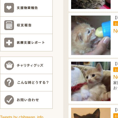
【
お
N
【
お
N
家
お
【
お
Tweets by chibawan_info