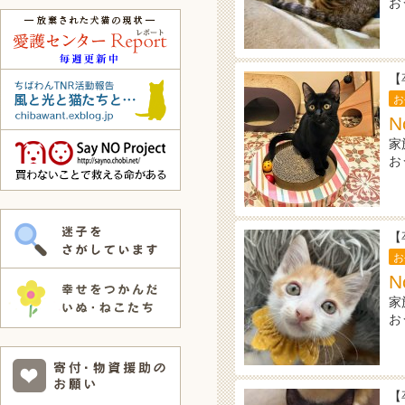
お
【
お
N
家
お
【
お
N
家
お
【